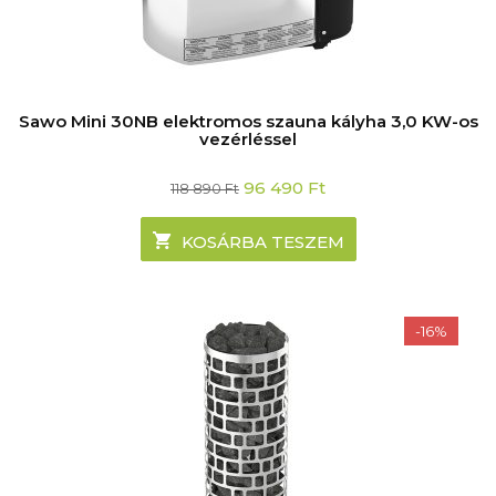
Sawo Mini 30NB elektromos szauna kályha 3,0 KW-os
vezérléssel
Original
Current
96 490
Ft
118 890
Ft
price
price
was:
is:
118
96
KOSÁRBA TESZEM
890 Ft.
490 Ft.
-16%