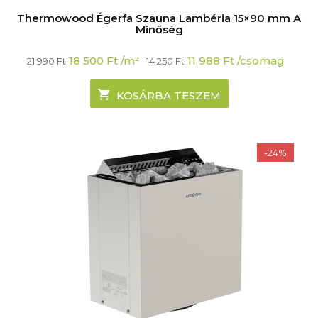
Thermowood Égerfa Szauna Lambéria 15×90 mm A
Minőség
Original
Current
18 500
Ft
/m²
11 988
Ft
/csomag
21 990
Ft
14 250
Ft
price
price
was:
is:
21
18
KOSÁRBA TESZEM
990 Ft.
500 Ft.
-24%