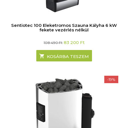
Sentiotec 100 Eleketromos Szauna Kályha 6 kW
fekete vezérlés nélkül
Original
Current
83 200
Ft
108 490
Ft
price
price
was:
is:
108
83
KOSÁRBA TESZEM
490 Ft.
200 Ft.
-19%