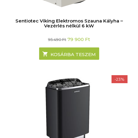
Sentiotec Viking Elektromos Szauna Kályha –
Vezérlés nélkül 6 kW
Original
Current
79 900
Ft
95 490
Ft
price
price
was:
is:
95
79
KOSÁRBA TESZEM
490 Ft.
900 Ft.
-23%