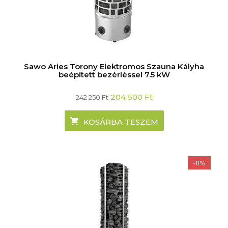
Sawo Aries Torony Elektromos Szauna Kályha
beépített bezérléssel 7.5 kW
Original
Current
204 500
Ft
242 250
Ft
price
price
was:
is:
242
204
KOSÁRBA TESZEM
250 Ft.
500 Ft.
-11%