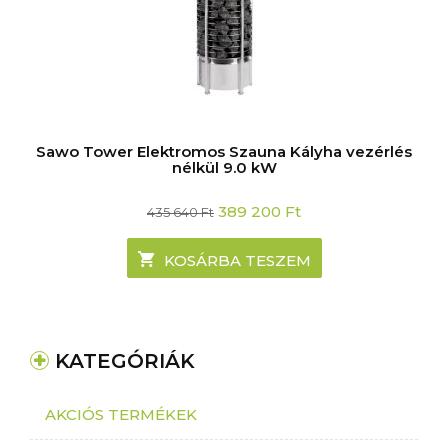
Sawo Tower Elektromos Szauna Kályha vezérlés
nélkül 9.0 kW
Original
Current
389 200
Ft
435 640
Ft
price
price
was:
is:
435
389
KOSÁRBA TESZEM
640 Ft.
200 Ft.
KATEGÓRIÁK
AKCIÓS TERMÉKEK