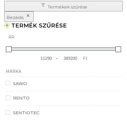
Termékek szűrése
Bezárás
TERMÉK SZŰRÉSE
ÁR
-
Ft
Minimum Price
Maximum Price
MÁRKA
SAWO
RENTO
SENTIOTEC