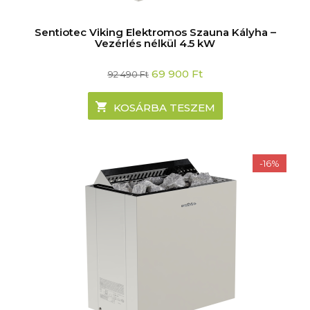
Sentiotec Viking Elektromos Szauna Kályha –
Vezérlés nélkül 4.5 kW
Original
Current
69 900
Ft
92 490
Ft
price
price
was:
is:
92
69
KOSÁRBA TESZEM
490 Ft.
900 Ft.
-16%