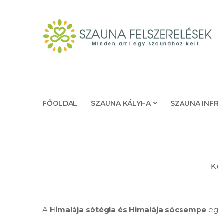
FŐOLDAL
SZAUNA KÁLYHA
SZAUNA INF
K
A
Himalája sótégla és Himalája sócsempe
eg