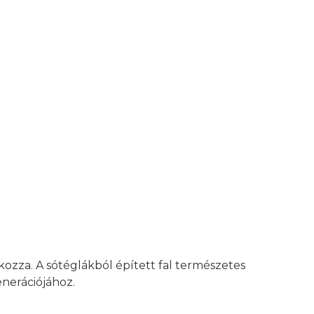
ozza. A sótéglákból épített fal természetes
enerációjához.