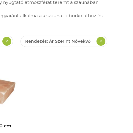
ly nyugtató atmoszférát teremt a szaunában.
egyaránt alkalmasak szauna falburkolathoz és
Rendezés: Ár Szerint Növekvő
20 cm