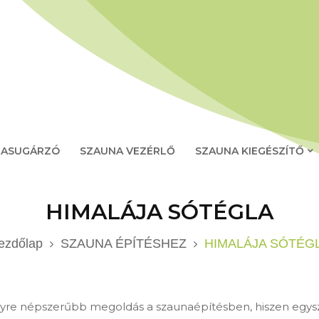
RASUGÁRZÓ
SZAUNA VEZÉRLŐ
SZAUNA KIEGÉSZÍTŐ
HIMALÁJA SÓTÉGLA
ezdőlap
SZAUNA ÉPÍTÉSHEZ
HIMALÁJA SÓTÉG
yre népszerűbb megoldás a szaunaépítésben, hiszen egysze