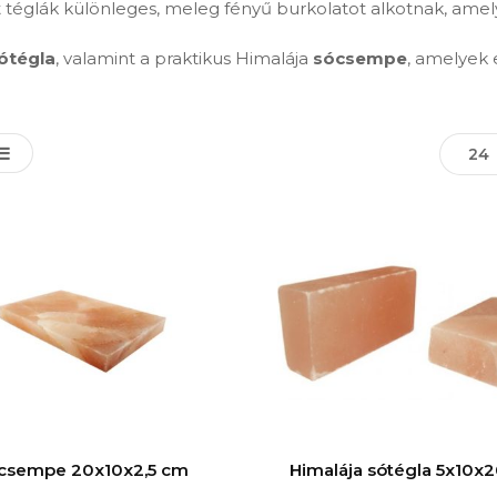
t téglák különleges, meleg fényű burkolatot alkotnak, ame
ótégla
, valamint a praktikus Himalája
sócsempe
, amelyek 
24
csempe 20x10x2,5 cm
Himalája sótégla 5x10x