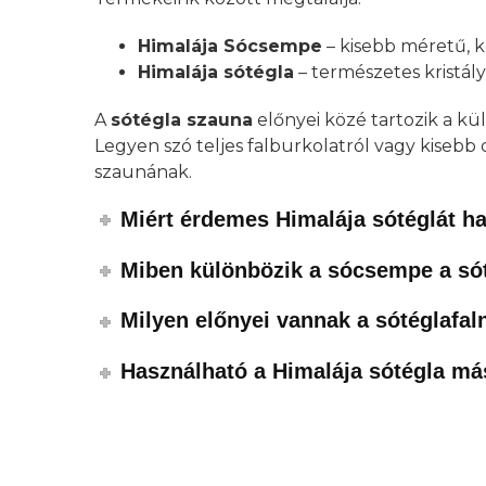
Himalája Sócsempe
– kisebb méretű, k
Himalája sótégla
– természetes kristály
A
sótégla szauna
előnyei közé tartozik a kü
Legyen szó teljes falburkolatról vagy kisebb
szaunának.
Miért érdemes Himalája sótéglát h
Miben különbözik a sócsempe a sót
Milyen előnyei vannak a sótéglafa
Használható a Himalája sótégla má