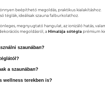
önnyen beépíthető megoldás, praktikus kialakításhoz.
só téglák, ideálisak szauna falburkolathoz.
lönleges, megnyugtató hangulat, az ionizáló hatás, vala
 dekorációs megoldásról, a
Himalája sótégla
prémium ki
asználni szaunában?
églától?
lnak a szaunában?
s wellness terekben is?