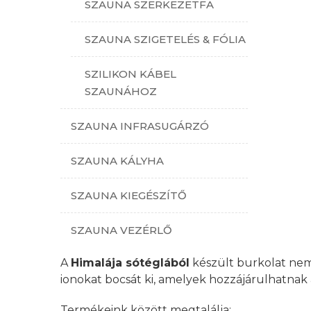
SZAUNA SZERKEZETFA
SZAUNA SZIGETELÉS & FÓLIA
SZILIKON KÁBEL
SZAUNÁHOZ
SZAUNA INFRASUGÁRZÓ
SZAUNA KÁLYHA
SZAUNA KIEGÉSZÍTŐ
SZAUNA VEZÉRLŐ
A
Himalája sótéglából
készült burkolat nemc
ionokat bocsát ki, amelyek hozzájárulhatnak 
Termékeink között megtalálja: