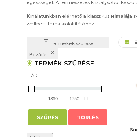
egészséget. A természetes kristálysóból készül
Kínálatunkban elérhető a klasszikus
Himalája s
wellness terek kialakításához.
Termékek szűrése
Bezárás
TERMÉK SZŰRÉSE
ÁR
-
Ft
Minimum Price
Maximum Price
SZŰRÉS
TÖRLÉS
Só