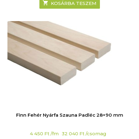
KOSÁRBA TESZEM
Finn Fehér Nyárfa Szauna Padléc 28×90 mm
4 450
Ft
/fm
32 040
Ft
/csomag