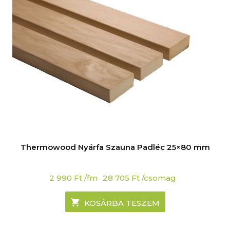
Thermowood Nyárfa Szauna Padléc 25×80 mm
2 990
Ft
/fm
28 705
Ft
/csomag
KOSÁRBA TESZEM