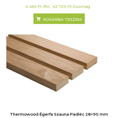
4 450
Ft
/fm
42 720
Ft
/csomag
KOSÁRBA TESZEM
Thermowood Égerfa Szauna Padléc 28×90 mm