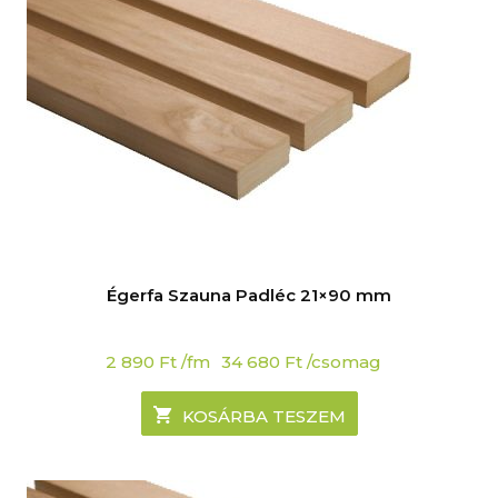
Égerfa Szauna Padléc 21×90 mm
2 890
Ft
/fm
34 680
Ft
/csomag
KOSÁRBA TESZEM