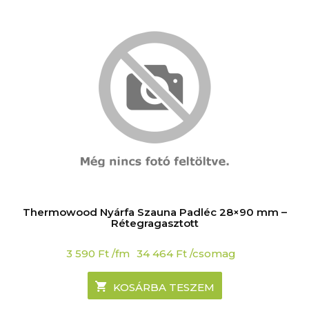
Thermowood Nyárfa Szauna Padléc 28×90 mm –
Rétegragasztott
3 590
Ft
/fm
34 464
Ft
/csomag
KOSÁRBA TESZEM