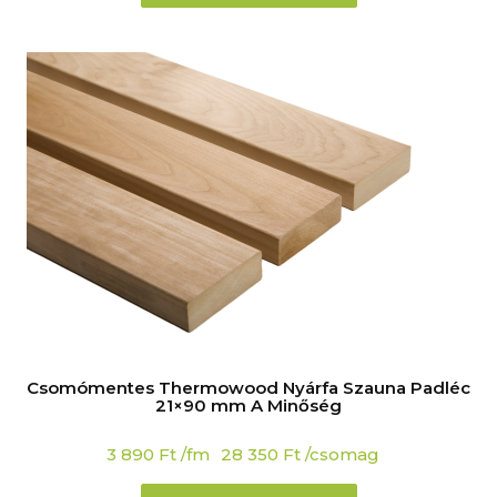
Csomómentes Thermowood Nyárfa Szauna Padléc
21×90 mm A Minőség
3 890
Ft
/fm
28 350
Ft
/csomag