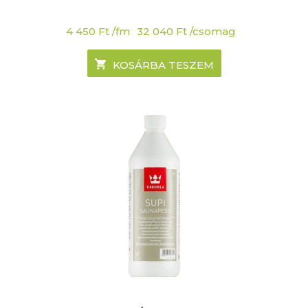
4 450
Ft
/fm
32 040
Ft
/csomag
KOSÁRBA TESZEM