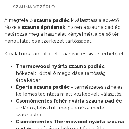
SZAUNA VEZÉRLŐ
A megfelelő
szauna padléc
kiválasztása alapvető
része a
szauna építésnek
, hiszen a szauna padléc
határozza meg a használat kényelmét, a belső tér
hangulatát és a szerkezet tartósságát.
Kínálatunkban többféle faanyag és kivitel érhető el:
Thermowood nyárfa szauna padléc
–
hőkezelt, időtálló megoldás a tartósság
érdekében.
Égerfa szauna padléc
– természetes színe és
kellemes tapintása miatt közkedvelt választás.
Csomómentes fehér nyárfa szauna padléc
– világos, letisztult megjelenés a modern
szaunákhoz.
Csomómentes Thermowood nyárfa szauna
padléc
– prémium, hőkezelt fa hibátlan