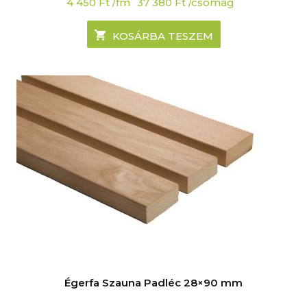
4 450
Ft
/fm
37 380
Ft
/csomag
KOSÁRBA TESZEM
Égerfa Szauna Padléc 28×90 mm