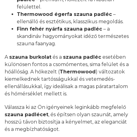
felülettel.
Thermowood égerfa szauna padléc
–
ellenálló és esztétikus, klasszikus megoldás.
Finn fehér nyárfa szauna padléc
– a
skandináv hagyományokat idéző természetes
szauna faanyag.
A
szauna burkolat
és a
szauna padléc
esetében
különösen fontos a csomómentes, sima felület és a
hőállóság. A hőkezelt (
Thermowood
) változatok
kiemelkednek tartósságukkal és vetemedés-
ellenállásukkal, így ideálisak a magas páratartalom
és hőmérséklet mellett is.
Válassza ki az Ön igényeinek leginkább megfelelő
szauna padlécet
, és építsen olyan szaunát, amely
hosszú távon biztosítja a kényelmet, az eleganciát
és a megbízhatóságot.