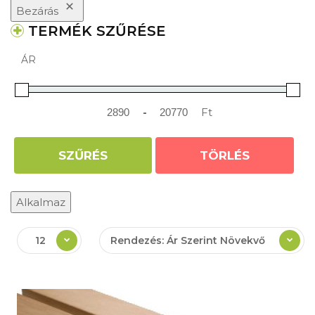
Bezárás
TERMÉK SZŰRÉSE
ÁR
-
Ft
Minimum Price
Maximum Price
SZŰRÉS
TÖRLÉS
Alkalmaz
12
Rendezés: Ár Szerint Növekvő