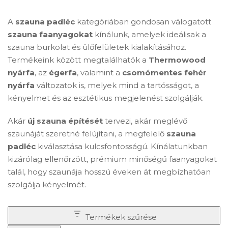
A
szauna padléc
kategóriában gondosan válogatott
szauna faanyagokat
kínálunk, amelyek ideálisak a
szauna burkolat és ülőfelületek kialakításához.
Termékeink között megtalálhatók a
Thermowood
nyárfa
, az
égerfa
, valamint a
csomómentes fehér
nyárfa
változatok is, melyek mind a tartósságot, a
kényelmet és az esztétikus megjelenést szolgálják.
Akár
új szauna építését
tervezi, akár meglévő
szaunáját szeretné felújítani, a megfelelő
szauna
padléc
kiválasztása kulcsfontosságú. Kínálatunkban
kizárólag ellenőrzött, prémium minőségű faanyagokat
talál, hogy szaunája hosszú éveken át megbízhatóan
szolgálja kényelmét.
Termékek szűrése