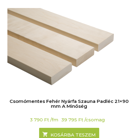
Csomómentes Fehér Nyárfa Szauna Padléc 21×90
mm A Minőség
3 790
Ft
/fm
39 795
Ft
/csomag
KOSÁRBA TESZEM