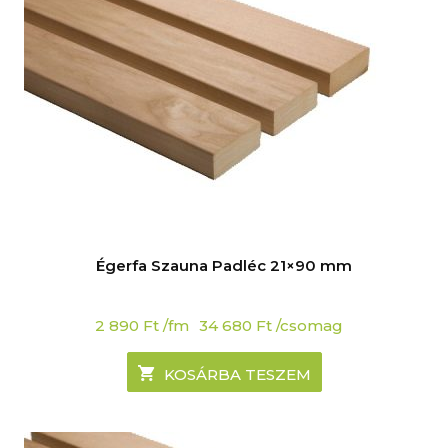
Égerfa Szauna Padléc 21×90 mm
2 890
Ft
/fm
34 680
Ft
/csomag
KOSÁRBA TESZEM