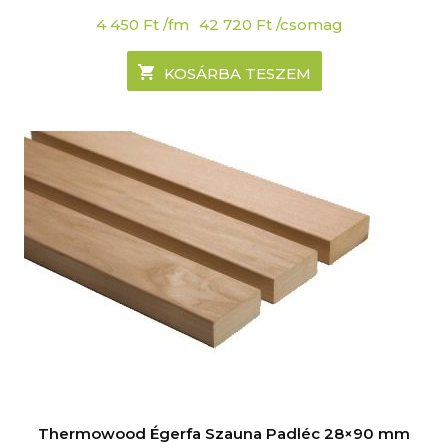
4 450
Ft
/fm
42 720
Ft
/csomag
KOSÁRBA TESZEM
Thermowood Égerfa Szauna Padléc 28×90 mm