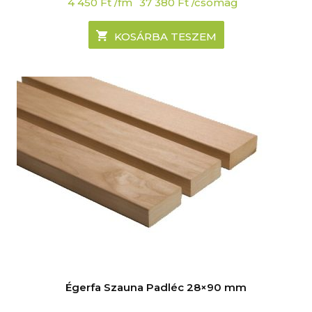
4 450
Ft
/fm
37 380
Ft
/csomag
KOSÁRBA TESZEM
Égerfa Szauna Padléc 28×90 mm