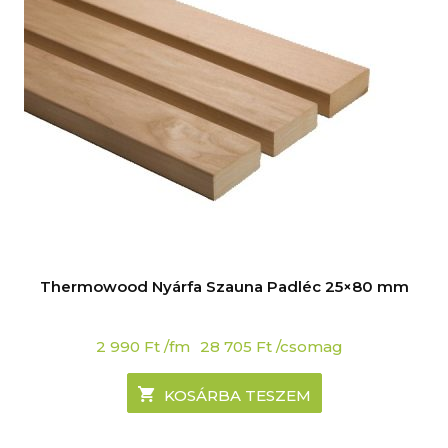
Thermowood Nyárfa Szauna Padléc 25×80 mm
2 990
Ft
/fm
28 705
Ft
/csomag
KOSÁRBA TESZEM