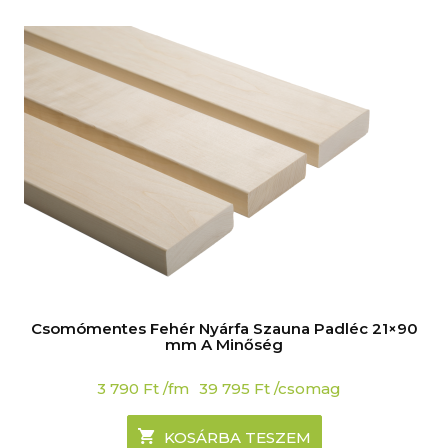
Csomómentes Fehér Nyárfa Szauna Padléc 21×90
mm A Minőség
3 790
Ft
/fm
39 795
Ft
/csomag
KOSÁRBA TESZEM