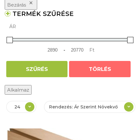
Bezárás
TERMÉK SZŰRÉSE
ÁR
-
Ft
Minimum Price
Maximum Price
SZŰRÉS
TÖRLÉS
Alkalmaz
24
Rendezés: Ár Szerint Növekvő