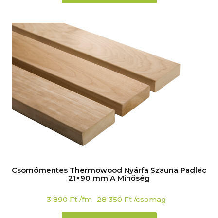
Csomómentes Thermowood Nyárfa Szauna Padléc
21×90 mm A Minőség
3 890
Ft
/fm
28 350
Ft
/csomag