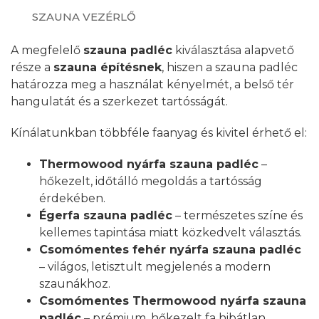
SZAUNA VEZÉRLŐ
A megfelelő
szauna padléc
kiválasztása alapvető
része a
szauna építésnek
, hiszen a szauna padléc
határozza meg a használat kényelmét, a belső tér
hangulatát és a szerkezet tartósságát.
Kínálatunkban többféle faanyag és kivitel érhető el:
Thermowood nyárfa szauna padléc
–
hőkezelt, időtálló megoldás a tartósság
érdekében.
Égerfa szauna padléc
– természetes színe és
kellemes tapintása miatt közkedvelt választás.
Csomómentes fehér nyárfa szauna padléc
– világos, letisztult megjelenés a modern
szaunákhoz.
Csomómentes Thermowood nyárfa szauna
padléc
– prémium, hőkezelt fa hibátlan