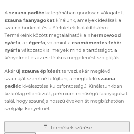
A
szauna padléc
kategóriában gondosan válogatott
szauna faanyagokat
kínálunk, amelyek ideálisak a
szauna burkolat és ülőfelületek kialakításához.
Termékeink között megtalálhatók a
Thermowood
nyárfa
, az
égerfa
, valamint a
csomómentes fehér
nyárfa
változatok is, melyek mind a tartósságot, a
kényelmet és az esztétikus megjelenést szolgálják.
Akár
új szauna építését
tervezi, akár meglévő
szaunáját szeretné felújítani, a megfelelő
szauna
padléc
kiválasztása kulcsfontosságú. Kínálatunkban
kizárólag ellenőrzött, prémium minőségű faanyagokat
talál, hogy szaunája hosszú éveken át megbízhatóan
szolgálja kényelmét.
Termékek szűrése