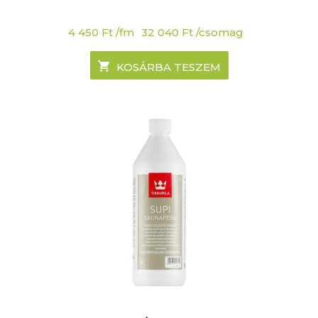
4 450
Ft
/fm
32 040
Ft
/csomag
KOSÁRBA TESZEM