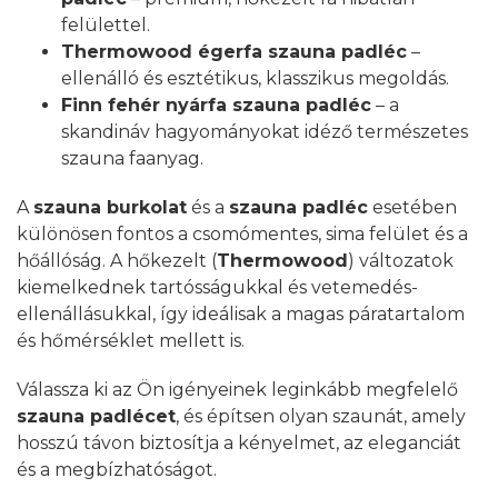
felülettel.
Thermowood égerfa szauna padléc
–
ellenálló és esztétikus, klasszikus megoldás.
Finn fehér nyárfa szauna padléc
– a
skandináv hagyományokat idéző természetes
szauna faanyag.
A
szauna burkolat
és a
szauna padléc
esetében
különösen fontos a csomómentes, sima felület és a
hőállóság. A hőkezelt (
Thermowood
) változatok
kiemelkednek tartósságukkal és vetemedés-
ellenállásukkal, így ideálisak a magas páratartalom
és hőmérséklet mellett is.
Válassza ki az Ön igényeinek leginkább megfelelő
szauna padlécet
, és építsen olyan szaunát, amely
hosszú távon biztosítja a kényelmet, az eleganciát
és a megbízhatóságot.