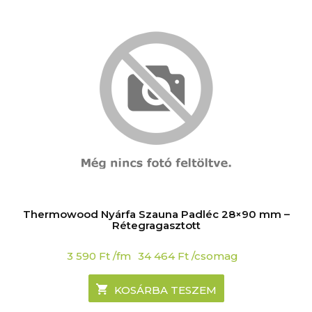
Thermowood Nyárfa Szauna Padléc 28×90 mm –
Rétegragasztott
3 590
Ft
/fm
34 464
Ft
/csomag
KOSÁRBA TESZEM