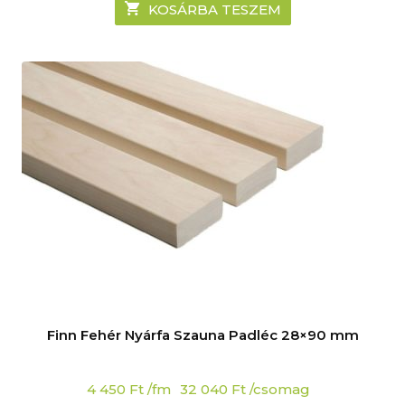
KOSÁRBA TESZEM
Finn Fehér Nyárfa Szauna Padléc 28×90 mm
4 450
Ft
/fm
32 040
Ft
/csomag