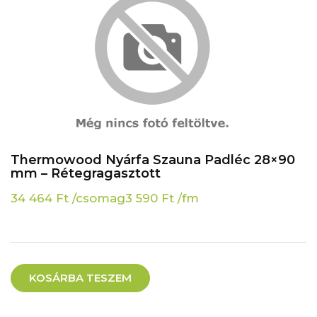
Thermowood Nyárfa Szauna Padléc 28×90
mm – Rétegragasztott
34 464
Ft
/csomag
3 590
Ft
/fm
KOSÁRBA TESZEM