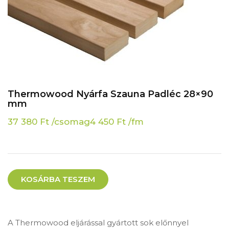
Thermowood Nyárfa Szauna Padléc 28×90
mm
37 380
Ft
/csomag
4 450
Ft
/fm
KOSÁRBA TESZEM
A Thermowood eljárással gyártott sok előnnyel