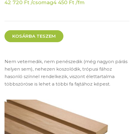
42 720
Ft
/csomag
4 450
Ft
/fm
KOSÁRBA TESZEM
Nem vetemedik, nem penészedik (még nagyon párás
helyen sem), nehezen koszolódik, trópusi fához
hasonló színnel rendelkezik, viszont élettartalma
többszöröse is lehet a többi fa fajtához képest.