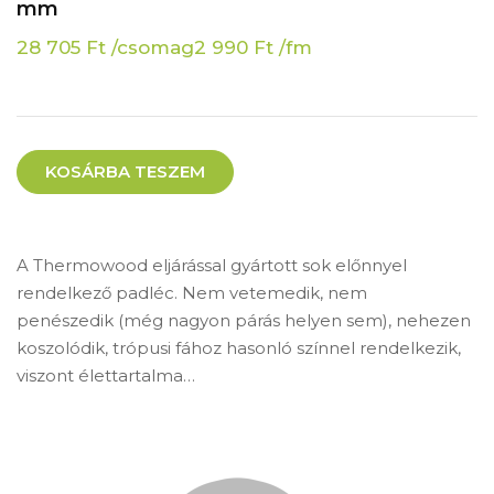
mm
28 705
Ft
/csomag
2 990
Ft
/fm
KOSÁRBA TESZEM
A Thermowood eljárással gyártott sok előnnyel
rendelkező padléc. Nem vetemedik, nem
penészedik (még nagyon párás helyen sem), nehezen
koszolódik, trópusi fához hasonló színnel rendelkezik,
viszont élettartalma…