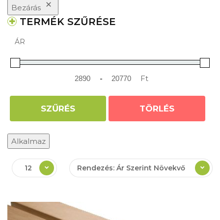
Bezárás
TERMÉK SZŰRÉSE
ÁR
-
Ft
Minimum Price
Maximum Price
SZŰRÉS
TÖRLÉS
Alkalmaz
12
Rendezés: Ár Szerint Növekvő