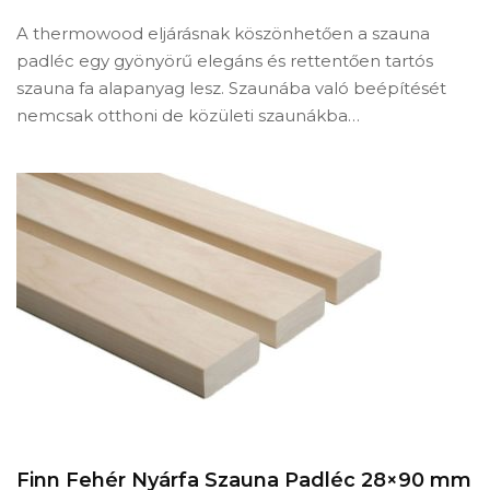
A thermowood eljárásnak köszönhetően a szauna
padléc egy gyönyörű elegáns és rettentően tartós
szauna fa alapanyag lesz. Szaunába való beépítését
nemcsak otthoni de közületi szaunákba…
Finn Fehér Nyárfa Szauna Padléc 28×90 mm