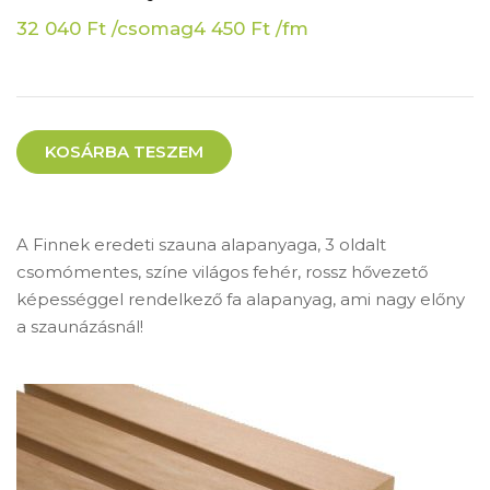
32 040
Ft
/csomag
4 450
Ft
/fm
KOSÁRBA TESZEM
A Finnek eredeti szauna alapanyaga, 3 oldalt
csomómentes, színe világos fehér, rossz hővezető
képességgel rendelkező fa alapanyag, ami nagy előny
a szaunázásnál!