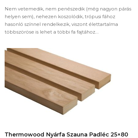
Nem vetemedik, nem penészedik (még nagyon párás
helyen sem), nehezen koszolódik, trópusi fához
hasonló színnel rendelkezik, viszont élettartalma
többszöröse is lehet a többi fa fajtához…
Thermowood Nyárfa Szauna Padléc 25×80