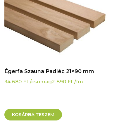
Égerfa Szauna Padléc 21×90 mm
34 680
Ft
/csomag
2 890
Ft
/fm
KOSÁRBA TESZEM