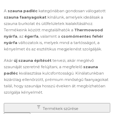
A
szauna padléc
kategóriában gondosan válogatott
szauna faanyagokat
kínálunk, amelyek ideálisak a
szauna burkolat és ülőfelületek kialakításához.
Termékeink között megtalálhatók a
Thermowood
nyárfa
, az
égerfa
, valamint a
csomómentes fehér
nyárfa
változatok is, melyek mind a tartósságot, a
kényelmet és az esztétikus megjelenést szolgálják.
Akár
új szauna építését
tervezi, akár meglévő
szaunáját szeretné felújítani, a megfelelő
szauna
padléc
kiválasztása kulcsfontosságú. Kínálatunkban
kizárólag ellenőrzött, prémium minőségű faanyagokat
talál, hogy szaunája hosszú éveken át megbízhatóan
szolgálja kényelmét.
Termékek szűrése