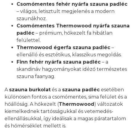
Csomómentes fehér nyárfa szauna padléc
– világos, letisztult megjelenés a modern
szaunákhoz.
Csomómentes Thermowood nyárfa szauna
padléc
– prémium, hőkezelt fa hibátlan
felülettel.
Thermowood égerfa szauna padléc
–
ellenálló és esztétikus, klasszikus megoldás.
Finn fehér nyárfa szauna padléc
– a
skandináv hagyományokat idéző természetes
szauna faanyag.
A
szauna burkolat
és a
szauna padléc
esetében
különösen fontos a csomómentes, sima felület és a
hőállóság. A hőkezelt (
Thermowood
) változatok
kiemelkednek tartósságukkal és vetemedés-
ellenállásukkal, így ideálisak a magas páratartalom
és hőmérséklet mellett is.