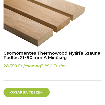
Csomómentes Thermowood Nyárfa Szauna
Padléc 21×90 mm A Minőség
28 350
Ft
/csomag
3 890
Ft
/fm
KOSÁRBA TESZEM