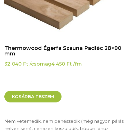
Thermowood Égerfa Szauna Padléc 28×90
mm
32 040
Ft
/csomag
4 450
Ft
/fm
KOSÁRBA TESZEM
Nem vetemedik, nem penészedik (még nagyon párás
helyen sem), nehezen koszolódik, trópusi fához