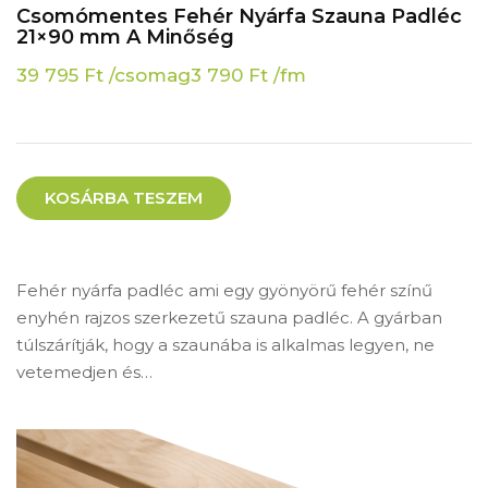
Csomómentes Fehér Nyárfa Szauna Padléc
21×90 mm A Minőség
39 795
Ft
/csomag
3 790
Ft
/fm
KOSÁRBA TESZEM
Fehér nyárfa padléc ami egy gyönyörű fehér színű
enyhén rajzos szerkezetű szauna padléc. A gyárban
túlszárítják, hogy a szaunába is alkalmas legyen, ne
vetemedjen és…