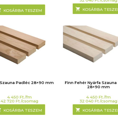
32 040
Ft
/csomag
KOSÁRBA TESZ
KOSÁRBA TESZEM
 Szauna Padléc 28×90 mm
Finn Fehér Nyárfa Szauna
28×90 mm
4 450
Ft
/fm
4 450
Ft
/fm
42 720
Ft
/csomag
32 040
Ft
/csomag
KOSÁRBA TESZEM
KOSÁRBA TESZ