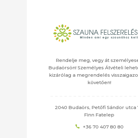
Rendelje meg, vegy át személyes
Budaörsön! Személyes Átvételi lehet
kizárólag a megrendelés visszaigazo
követően!
2040 Budaörs, Petőfi Sándor utca 
Finn Fatelep
+36 70 407 80 80