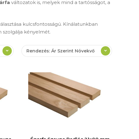
árfa
változatok is, melyek mind a tartósságot, a
választása kulcsfontosságú. Kínálatunkban
 szolgálja kényelmét.
Rendezés: Ár Szerint Növekvő