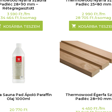
mowood Nyárfa Szauna
Thermowood Nyárfa S
Padléc 28×90 mm –
Padléc 25×80 mm
Rétegragasztott
3 590
Ft
/fm
2 990
Ft
/fm
34 464
Ft
/csomag
28 705
Ft
/csomag
KOSÁRBA TESZEM
KOSÁRBA TESZ
la Sauna Pad Ápoló Paraffin
Thermowood Égerfa S
Olaj 1000ml
Padléc 28×90 mm
4 450
Ft
/fm
20 770
Ft