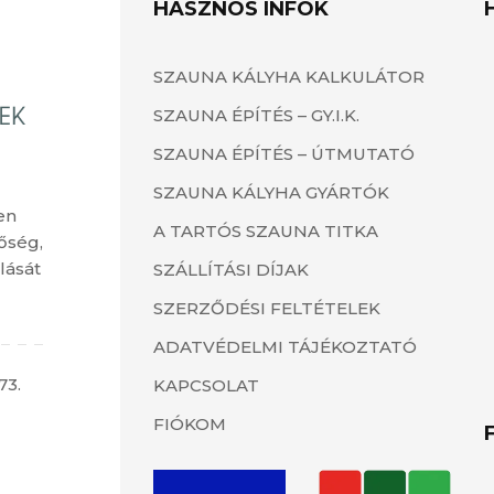
HASZNOS INFÓK
SZAUNA KÁLYHA KALKULÁTOR
SZAUNA ÉPÍTÉS – GY.I.K.
SZAUNA ÉPÍTÉS – ÚTMUTATÓ
SZAUNA KÁLYHA GYÁRTÓK
en
A TARTÓS SZAUNA TITKA
őség,
lását
SZÁLLÍTÁSI DÍJAK
SZERZŐDÉSI FELTÉTELEK
ADATVÉDELMI TÁJÉKOZTATÓ
73.
KAPCSOLAT
FIÓKOM