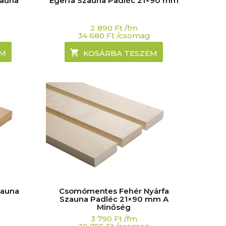
zauna
Égerfa Szauna Padléc 21×90 mm
2 890
Ft
/fm
34 680
Ft
/csomag
EM
KOSÁRBA TESZEM
zauna
Csomómentes Fehér Nyárfa
Szauna Padléc 21×90 mm A
Minőség
3 790
Ft
/fm