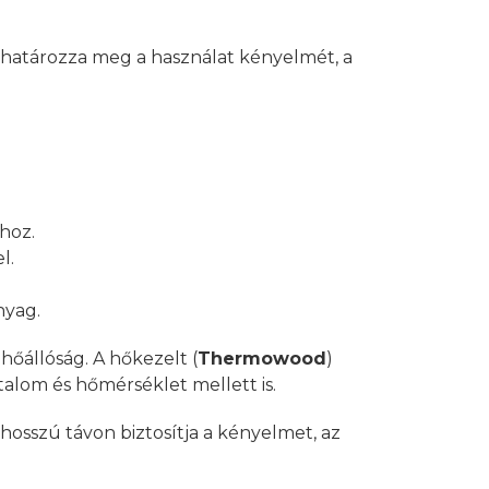
c határozza meg a használat kényelmét, a
hoz.
l.
nyag.
hőállóság. A hőkezelt (
Thermowood
)
alom és hőmérséklet mellett is.
 hosszú távon biztosítja a kényelmet, az