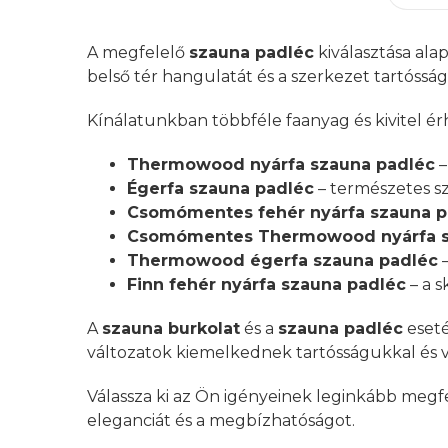
A megfelelő
szauna padléc
kiválasztása ala
belső tér hangulatát és a szerkezet tartósság
Kínálatunkban többféle faanyag és kivitel érh
Thermowood nyárfa szauna padléc
–
Égerfa szauna padléc
– természetes sz
Csomómentes fehér nyárfa szauna p
Csomómentes Thermowood nyárfa s
Thermowood égerfa szauna padléc
–
Finn fehér nyárfa szauna padléc
– a 
A
szauna burkolat
és a
szauna padléc
eseté
változatok kiemelkednek tartósságukkal és ve
Válassza ki az Ön igényeinek leginkább megf
eleganciát és a megbízhatóságot.