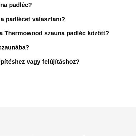
una padléc?
 padlécet választani?
 a Thermowood szauna padléc között?
 szaunába?
pítéshez vagy felújításhoz?