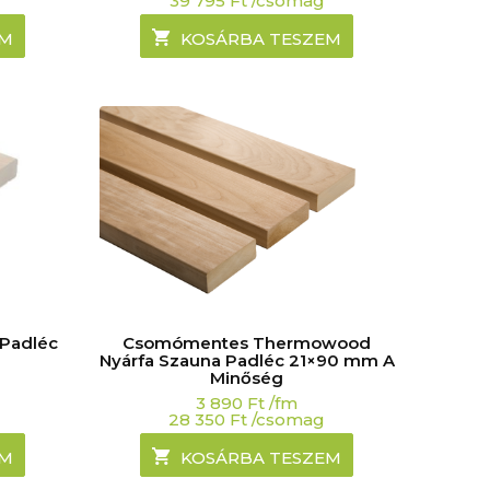
39 795
Ft
/csomag
EM
KOSÁRBA TESZEM
 Padléc
Csomómentes Thermowood
Nyárfa Szauna Padléc 21×90 mm A
Minőség
3 890
Ft
/fm
28 350
Ft
/csomag
EM
KOSÁRBA TESZEM