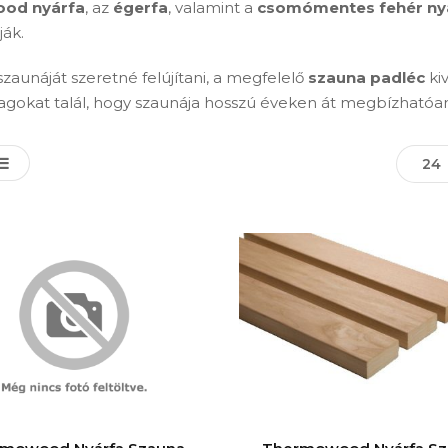
od nyárfa
, az
égerfa
, valamint a
csomómentes fehér ny
ják.
zaunáját szeretné felújítani, a megfelelő
szauna padléc
ki
agokat talál, hogy szaunája hosszú éveken át megbízhatóan
24