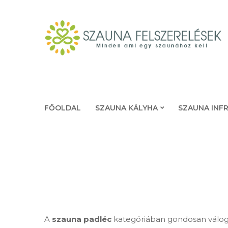
FŐOLDAL
SZAUNA KÁLYHA
SZAUNA INF
A
szauna padléc
kategóriában gondosan válo