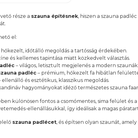
pvető része a
szauna építésnek
, hiszen a szauna padlé
át.
ető el:
 hőkezelt, időtálló megoldás a tartósság érdekében.
íne és kellemes tapintása miatt közkedvelt választás.
adléc
– világos, letisztult megjelenés a modern szaunák
zauna padléc
– prémium, hőkezelt fa hibátlan felülette
 ellenálló és esztétikus, klasszikus megoldás.
skandináv hagyományokat idéző természetes szauna faa
ben különösen fontos a csomómentes, sima felület és a 
temedés-ellenállásukkal, így ideálisak a magas páratart
elelő
szauna padlécet
, és építsen olyan szaunát, amely