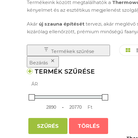
Termékeink között megtalálhatók a
Thermowo
kényelmet és az esztétikus megjelenést szolgál
Akár
új szauna építését
tervezi, akár meglévő s
kizárólag ellenőrzött, prémium minőségű faany
Termékek szűrése
Bezárás
TERMÉK SZŰRÉSE
ÁR
-
Ft
Minimum Price
Maximum Price
SZŰRÉS
TÖRLÉS