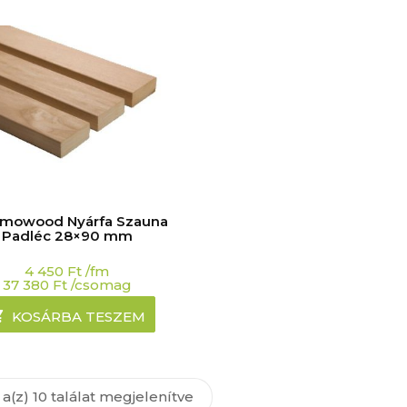
mowood Nyárfa Szauna
Padléc 28×90 mm
4 450
Ft
/fm
37 380
Ft
/csomag
KOSÁRBA TESZEM
a(z) 10 találat megjelenítve