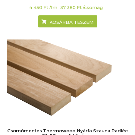
4 450
Ft
/fm
37 380
Ft
/csomag
KOSÁRBA TESZEM
Csomómentes Thermowood Nyárfa Szauna Padléc