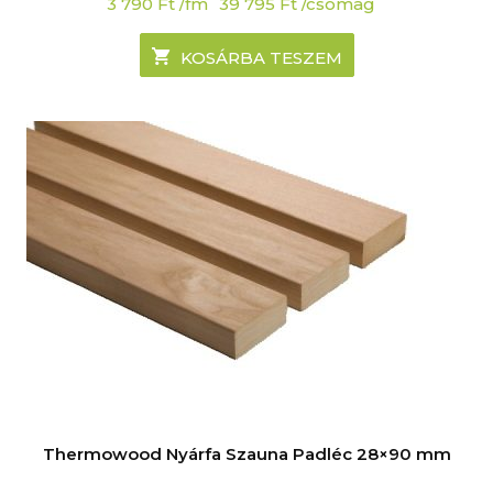
3 790
Ft
/fm
39 795
Ft
/csomag
KOSÁRBA TESZEM
Thermowood Nyárfa Szauna Padléc 28×90 mm