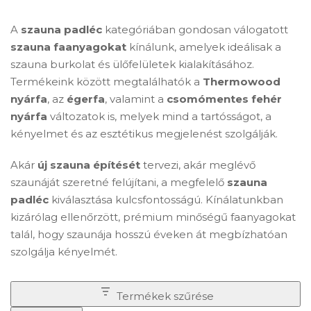
A
szauna padléc
kategóriában gondosan válogatott
szauna faanyagokat
kínálunk, amelyek ideálisak a
szauna burkolat és ülőfelületek kialakításához.
Termékeink között megtalálhatók a
Thermowood
nyárfa
, az
égerfa
, valamint a
csomómentes fehér
nyárfa
változatok is, melyek mind a tartósságot, a
kényelmet és az esztétikus megjelenést szolgálják.
Akár
új szauna építését
tervezi, akár meglévő
szaunáját szeretné felújítani, a megfelelő
szauna
padléc
kiválasztása kulcsfontosságú. Kínálatunkban
kizárólag ellenőrzött, prémium minőségű faanyagokat
talál, hogy szaunája hosszú éveken át megbízhatóan
szolgálja kényelmét.
Termékek szűrése