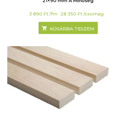
21×90 mm A Minőség
3 890
Ft
/fm
28 350
Ft
/csomag
KOSÁRBA TESZEM