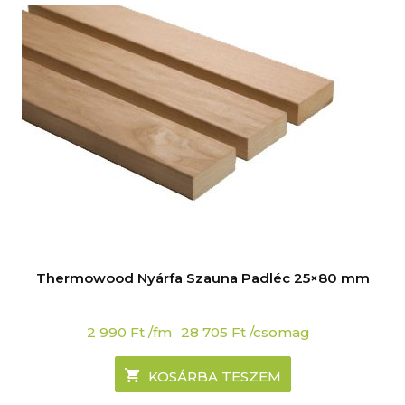
Thermowood Nyárfa Szauna Padléc 25×80 mm
2 990
Ft
/fm
28 705
Ft
/csomag
KOSÁRBA TESZEM