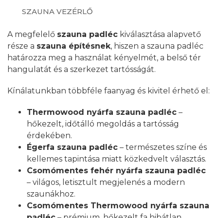
SZAUNA VEZÉRLŐ
A megfelelő
szauna padléc
kiválasztása alapvető
része a
szauna építésnek
, hiszen a szauna padléc
határozza meg a használat kényelmét, a belső tér
hangulatát és a szerkezet tartósságát.
Kínálatunkban többféle faanyag és kivitel érhető el:
Thermowood nyárfa szauna padléc
–
hőkezelt, időtálló megoldás a tartósság
érdekében.
Égerfa szauna padléc
– természetes színe és
kellemes tapintása miatt közkedvelt választás.
Csomómentes fehér nyárfa szauna padléc
– világos, letisztult megjelenés a modern
szaunákhoz.
Csomómentes Thermowood nyárfa szauna
padléc
– prémium, hőkezelt fa hibátlan