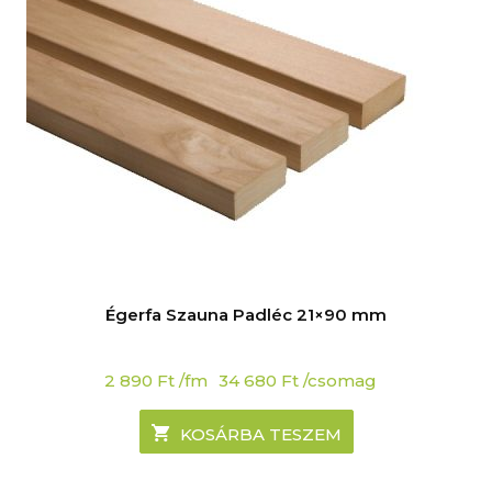
Égerfa Szauna Padléc 21×90 mm
2 890
Ft
/fm
34 680
Ft
/csomag
KOSÁRBA TESZEM