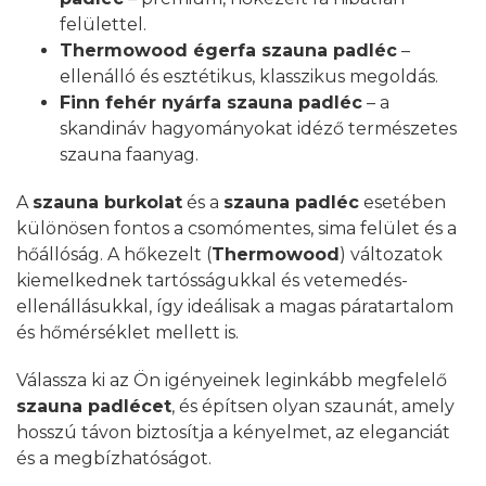
felülettel.
Thermowood égerfa szauna padléc
–
ellenálló és esztétikus, klasszikus megoldás.
Finn fehér nyárfa szauna padléc
– a
skandináv hagyományokat idéző természetes
szauna faanyag.
A
szauna burkolat
és a
szauna padléc
esetében
különösen fontos a csomómentes, sima felület és a
hőállóság. A hőkezelt (
Thermowood
) változatok
kiemelkednek tartósságukkal és vetemedés-
ellenállásukkal, így ideálisak a magas páratartalom
és hőmérséklet mellett is.
Válassza ki az Ön igényeinek leginkább megfelelő
szauna padlécet
, és építsen olyan szaunát, amely
hosszú távon biztosítja a kényelmet, az eleganciát
és a megbízhatóságot.