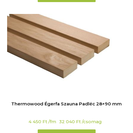
Thermowood Égerfa Szauna Padléc 28×90 mm
4 450
Ft
/fm
32 040
Ft
/csomag