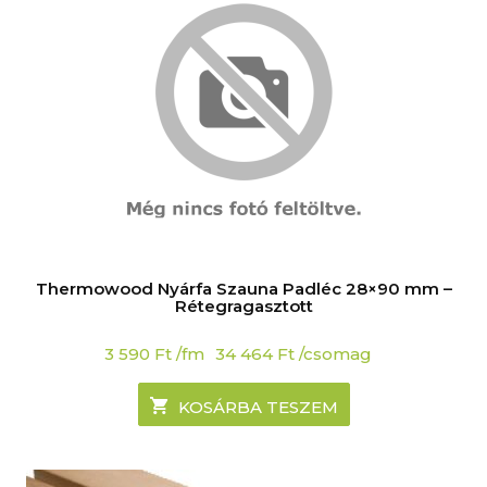
Thermowood Nyárfa Szauna Padléc 28×90 mm –
Rétegragasztott
3 590
Ft
/fm
34 464
Ft
/csomag
KOSÁRBA TESZEM