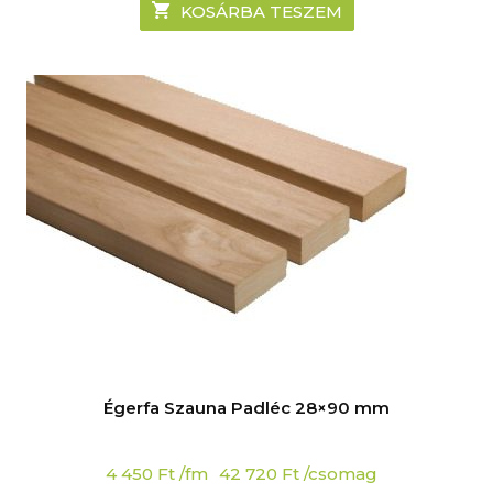
KOSÁRBA TESZEM
Égerfa Szauna Padléc 28×90 mm
4 450
Ft
/fm
42 720
Ft
/csomag