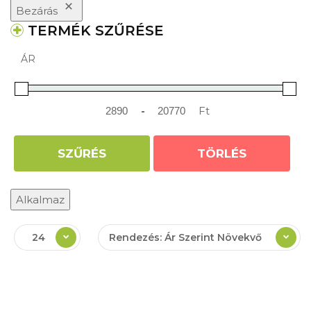
Bezárás
TERMÉK SZŰRÉSE
ÁR
-
Ft
Minimum Price
Maximum Price
SZŰRÉS
TÖRLÉS
Alkalmaz
24
Rendezés: Ár Szerint Növekvő