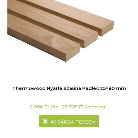
Thermowood Nyárfa Szauna Padléc 25×80 mm
2 990
Ft
/fm
28 705
Ft
/csomag
KOSÁRBA TESZEM