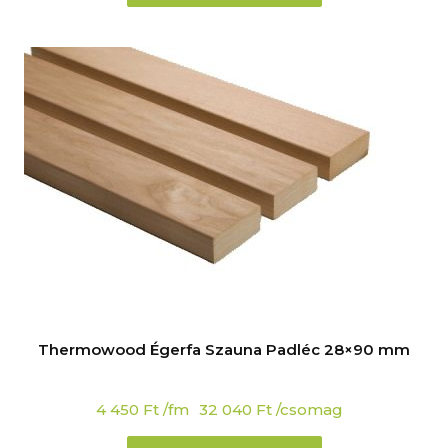
Thermowood Égerfa Szauna Padléc 28×90 mm
4 450
Ft
/fm
32 040
Ft
/csomag