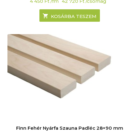
4 450
Ft
/fm
42 720
Ft
/csomag
KOSÁRBA TESZEM
Finn Fehér Nyárfa Szauna Padléc 28×90 mm