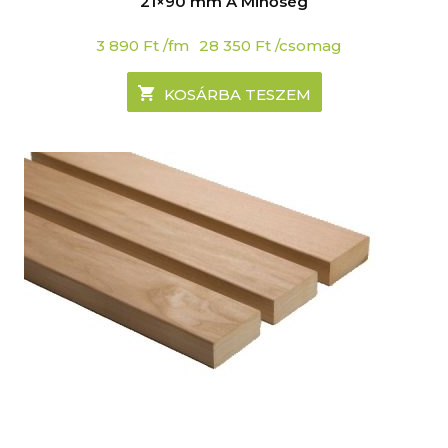
21×90 mm A Minőség
3 890
Ft
/fm
28 350
Ft
/csomag
KOSÁRBA TESZEM