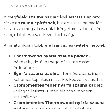
SZAUNA VEZÉRLŐ
A megfelelő
szauna padléc
kiválasztása alapvető
része a
szauna építésnek
, hiszen a szauna padléc
határozza meg a használat kényelmét, a belső tér
hangulatát és a szerkezet tartósságát.
Kínálatunkban többféle faanyag és kivitel érhető el:
Thermowood nyárfa szauna padléc
–
hőkezelt, időtálló megoldás a tartósság
érdekében.
Égerfa szauna padléc
– természetes színe és
kellemes tapintása miatt közkedvelt választás.
Csomómentes fehér nyárfa szauna padléc
– világos, letisztult megjelenés a modern
szaunákhoz.
Csomómentes Thermowood nyárfa szauna
padléc
– prémium, hőkezelt fa hibátlan