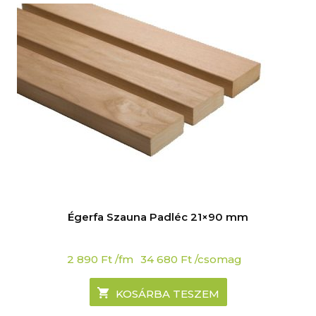
Égerfa Szauna Padléc 21×90 mm
2 890
Ft
/fm
34 680
Ft
/csomag
KOSÁRBA TESZEM