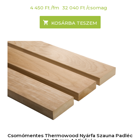
4 450
Ft
/fm
32 040
Ft
/csomag
KOSÁRBA TESZEM
Csomómentes Thermowood Nyárfa Szauna Padléc