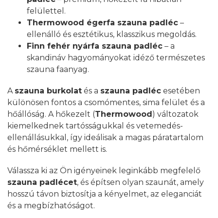
felülettel.
Thermowood égerfa szauna padléc
–
ellenálló és esztétikus, klasszikus megoldás.
Finn fehér nyárfa szauna padléc
– a
skandináv hagyományokat idéző természetes
szauna faanyag.
A
szauna burkolat
és a
szauna padléc
esetében
különösen fontos a csomómentes, sima felület és a
hőállóság. A hőkezelt (
Thermowood
) változatok
kiemelkednek tartósságukkal és vetemedés-
ellenállásukkal, így ideálisak a magas páratartalom
és hőmérséklet mellett is.
Válassza ki az Ön igényeinek leginkább megfelelő
szauna padlécet
, és építsen olyan szaunát, amely
hosszú távon biztosítja a kényelmet, az eleganciát
és a megbízhatóságot.