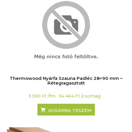
Thermowood Nyárfa Szauna Padléc 28×90 mm –
Rétegragasztott
3 590
Ft
/fm
34 464
Ft
/csomag
KOSÁRBA TESZEM