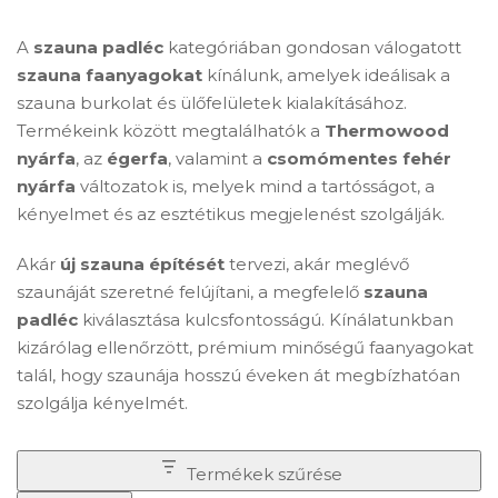
A
szauna padléc
kategóriában gondosan válogatott
szauna faanyagokat
kínálunk, amelyek ideálisak a
szauna burkolat és ülőfelületek kialakításához.
Termékeink között megtalálhatók a
Thermowood
nyárfa
, az
égerfa
, valamint a
csomómentes fehér
nyárfa
változatok is, melyek mind a tartósságot, a
kényelmet és az esztétikus megjelenést szolgálják.
Akár
új szauna építését
tervezi, akár meglévő
szaunáját szeretné felújítani, a megfelelő
szauna
padléc
kiválasztása kulcsfontosságú. Kínálatunkban
kizárólag ellenőrzött, prémium minőségű faanyagokat
talál, hogy szaunája hosszú éveken át megbízhatóan
szolgálja kényelmét.
Termékek szűrése