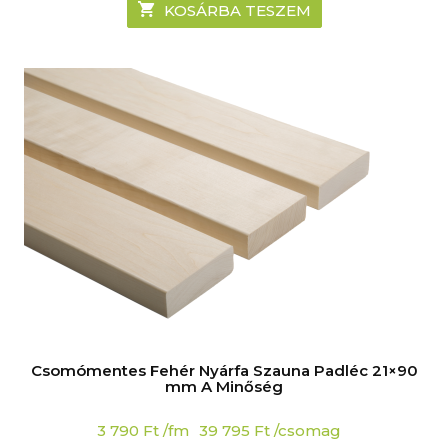
KOSÁRBA TESZEM
Csomómentes Fehér Nyárfa Szauna Padléc 21×90
mm A Minőség
3 790
Ft
/fm
39 795
Ft
/csomag