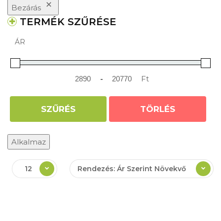
Bezárás
TERMÉK SZŰRÉSE
ÁR
-
Ft
Minimum Price
Maximum Price
SZŰRÉS
TÖRLÉS
Alkalmaz
12
Rendezés: Ár Szerint Növekvő