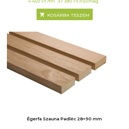
4 450
Ft
/fm
37 380
Ft
/csomag
KOSÁRBA TESZEM
Égerfa Szauna Padléc 28×90 mm