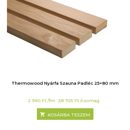
Thermowood Nyárfa Szauna Padléc 25×80 mm
2 990
Ft
/fm
28 705
Ft
/csomag
KOSÁRBA TESZEM