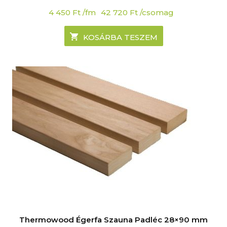
4 450
Ft
/fm
42 720
Ft
/csomag
KOSÁRBA TESZEM
Thermowood Égerfa Szauna Padléc 28×90 mm