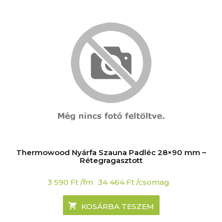
Thermowood Nyárfa Szauna Padléc 28×90 mm –
Rétegragasztott
3 590
Ft
/fm
34 464
Ft
/csomag
KOSÁRBA TESZEM