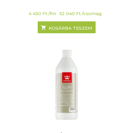
4 450
Ft
/fm
32 040
Ft
/csomag
KOSÁRBA TESZEM