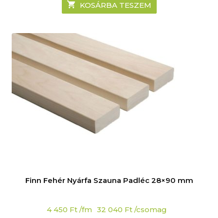
KOSÁRBA TESZEM
Finn Fehér Nyárfa Szauna Padléc 28×90 mm
4 450
Ft
/fm
32 040
Ft
/csomag