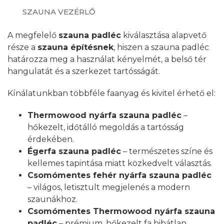
SZAUNA VEZÉRLŐ
A megfelelő
szauna padléc
kiválasztása alapvető
része a
szauna építésnek
, hiszen a szauna padléc
határozza meg a használat kényelmét, a belső tér
hangulatát és a szerkezet tartósságát.
Kínálatunkban többféle faanyag és kivitel érhető el:
Thermowood nyárfa szauna padléc
–
hőkezelt, időtálló megoldás a tartósság
érdekében.
Égerfa szauna padléc
– természetes színe és
kellemes tapintása miatt közkedvelt választás.
Csomómentes fehér nyárfa szauna padléc
– világos, letisztult megjelenés a modern
szaunákhoz.
Csomómentes Thermowood nyárfa szauna
padléc
– prémium, hőkezelt fa hibátlan