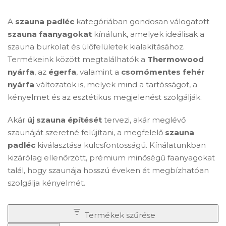
A
szauna padléc
kategóriában gondosan válogatott
szauna faanyagokat
kínálunk, amelyek ideálisak a
szauna burkolat és ülőfelületek kialakításához.
Termékeink között megtalálhatók a
Thermowood
nyárfa
, az
égerfa
, valamint a
csomómentes fehér
nyárfa
változatok is, melyek mind a tartósságot, a
kényelmet és az esztétikus megjelenést szolgálják.
Akár
új szauna építését
tervezi, akár meglévő
szaunáját szeretné felújítani, a megfelelő
szauna
padléc
kiválasztása kulcsfontosságú. Kínálatunkban
kizárólag ellenőrzött, prémium minőségű faanyagokat
talál, hogy szaunája hosszú éveken át megbízhatóan
szolgálja kényelmét.
Termékek szűrése