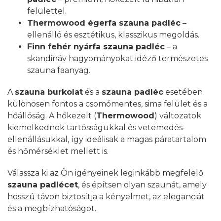
felülettel.
Thermowood égerfa szauna padléc
–
ellenálló és esztétikus, klasszikus megoldás.
Finn fehér nyárfa szauna padléc
– a
skandináv hagyományokat idéző természetes
szauna faanyag.
A
szauna burkolat
és a
szauna padléc
esetében
különösen fontos a csomómentes, sima felület és a
hőállóság. A hőkezelt (
Thermowood
) változatok
kiemelkednek tartósságukkal és vetemedés-
ellenállásukkal, így ideálisak a magas páratartalom
és hőmérséklet mellett is.
Válassza ki az Ön igényeinek leginkább megfelelő
szauna padlécet
, és építsen olyan szaunát, amely
hosszú távon biztosítja a kényelmet, az eleganciát
és a megbízhatóságot.