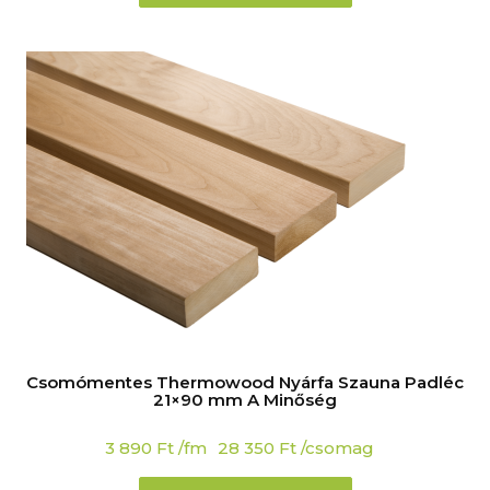
Csomómentes Thermowood Nyárfa Szauna Padléc
21×90 mm A Minőség
3 890
Ft
/fm
28 350
Ft
/csomag