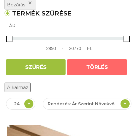
Bezárás
TERMÉK SZŰRÉSE
ÁR
-
Ft
Minimum Price
Maximum Price
SZŰRÉS
TÖRLÉS
Alkalmaz
24
Rendezés: Ár Szerint Növekvő