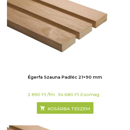
Égerfa Szauna Padléc 21×90 mm
2 890
Ft
/fm
34 680
Ft
/csomag
KOSÁRBA TESZEM