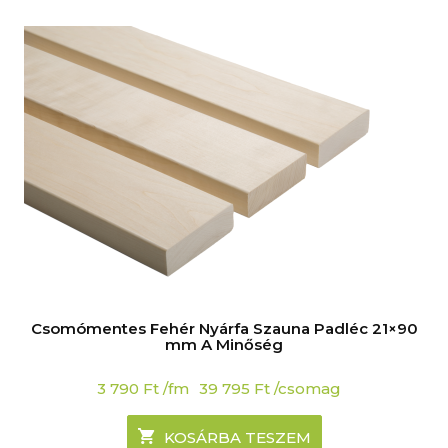
Csomómentes Fehér Nyárfa Szauna Padléc 21×90
mm A Minőség
3 790
Ft
/fm
39 795
Ft
/csomag
KOSÁRBA TESZEM