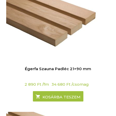
Égerfa Szauna Padléc 21×90 mm
2 890
Ft
/fm
34 680
Ft
/csomag
KOSÁRBA TESZEM