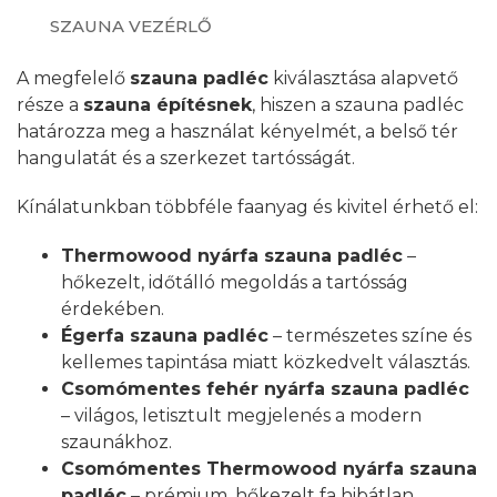
SZAUNA VEZÉRLŐ
A megfelelő
szauna padléc
kiválasztása alapvető
része a
szauna építésnek
, hiszen a szauna padléc
határozza meg a használat kényelmét, a belső tér
hangulatát és a szerkezet tartósságát.
Kínálatunkban többféle faanyag és kivitel érhető el:
Thermowood nyárfa szauna padléc
–
hőkezelt, időtálló megoldás a tartósság
érdekében.
Égerfa szauna padléc
– természetes színe és
kellemes tapintása miatt közkedvelt választás.
Csomómentes fehér nyárfa szauna padléc
– világos, letisztult megjelenés a modern
szaunákhoz.
Csomómentes Thermowood nyárfa szauna
padléc
– prémium, hőkezelt fa hibátlan