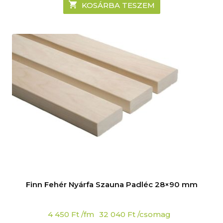
KOSÁRBA TESZEM
Finn Fehér Nyárfa Szauna Padléc 28×90 mm
4 450
Ft
/fm
32 040
Ft
/csomag