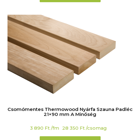
Csomómentes Thermowood Nyárfa Szauna Padléc
21×90 mm A Minőség
3 890
Ft
/fm
28 350
Ft
/csomag