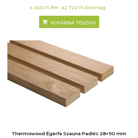
4 450
Ft
/fm
42 720
Ft
/csomag
KOSÁRBA TESZEM
Thermowood Égerfa Szauna Padléc 28×90 mm