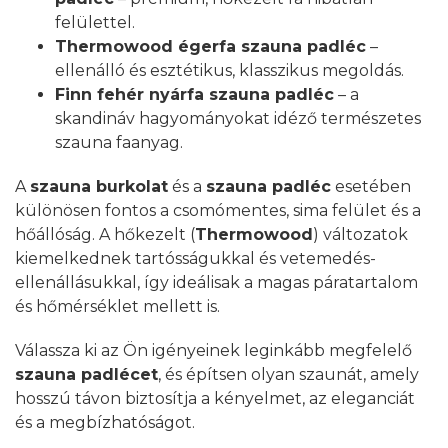
felülettel.
Thermowood égerfa szauna padléc
–
ellenálló és esztétikus, klasszikus megoldás.
Finn fehér nyárfa szauna padléc
– a
skandináv hagyományokat idéző természetes
szauna faanyag.
A
szauna burkolat
és a
szauna padléc
esetében
különösen fontos a csomómentes, sima felület és a
hőállóság. A hőkezelt (
Thermowood
) változatok
kiemelkednek tartósságukkal és vetemedés-
ellenállásukkal, így ideálisak a magas páratartalom
és hőmérséklet mellett is.
Válassza ki az Ön igényeinek leginkább megfelelő
szauna padlécet
, és építsen olyan szaunát, amely
hosszú távon biztosítja a kényelmet, az eleganciát
és a megbízhatóságot.