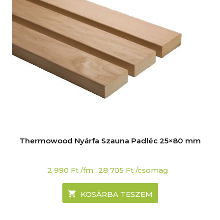
Thermowood Nyárfa Szauna Padléc 25×80 mm
2 990
Ft
/fm
28 705
Ft
/csomag
KOSÁRBA TESZEM