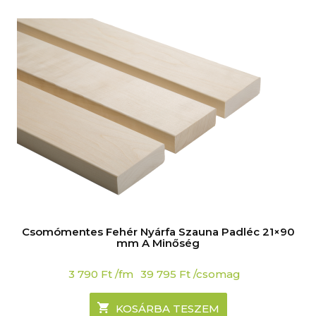
Csomómentes Fehér Nyárfa Szauna Padléc 21×90
mm A Minőség
3 790
Ft
/fm
39 795
Ft
/csomag
KOSÁRBA TESZEM