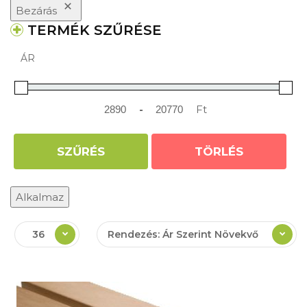
Bezárás
TERMÉK SZŰRÉSE
ÁR
-
Ft
Minimum Price
Maximum Price
SZŰRÉS
TÖRLÉS
Alkalmaz
36
Rendezés: Ár Szerint Növekvő