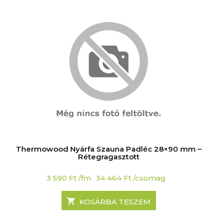
Thermowood Nyárfa Szauna Padléc 28×90 mm –
Rétegragasztott
3 590
Ft
/fm
34 464
Ft
/csomag
KOSÁRBA TESZEM