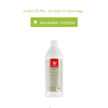
4 450
Ft
/fm
32 040
Ft
/csomag
KOSÁRBA TESZEM