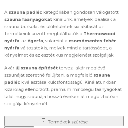
A
szauna padléc
kategóriában gondosan válogatott
szauna faanyagokat
kínálunk, amelyek ideálisak a
szauna burkolat és ülőfelületek kialakításához.
Termékeink között megtalálhatók a
Thermowood
nyárfa
, az
égerfa
, valamint a
csomómentes fehér
nyárfa
változatok is, melyek mind a tartósságot, a
kényelmet és az esztétikus megjelenést szolgálják.
Akár
új szauna építését
tervezi, akár meglévő
szaunáját szeretné felújítani, a megfelelő
szauna
padléc
kiválasztása kulcsfontosságú. Kínálatunkban
kizárólag ellenőrzött, prémium minőségű faanyagokat
talál, hogy szaunája hosszú éveken át megbízhatóan
szolgálja kényelmét.
Termékek szűrése