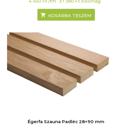
4 450
Ft
/fm
37 380
Ft
/csomag
KOSÁRBA TESZEM
Égerfa Szauna Padléc 28×90 mm