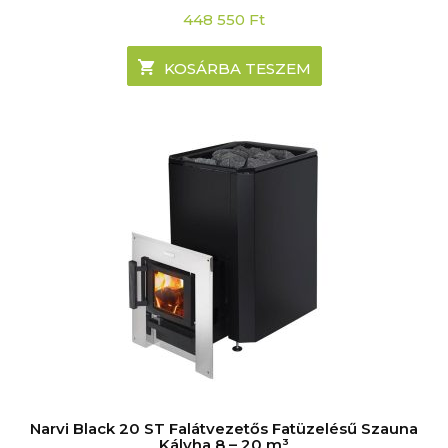
448 550
Ft
KOSÁRBA TESZEM
Narvi Black 20 ST Falátvezetős Fatüzelésű Szauna
Kályha 8 – 20 m³