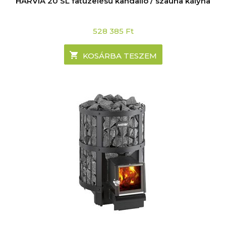
HARVIA 20 SL fatüzelésű kandalló / szauna kályha
528 385
Ft
KOSÁRBA TESZEM