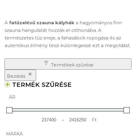
A
fatüzelésű szauna kályhák
a hagyományos finn
szauna hangulatát hozzák el otthonába. A
természetes tűz ereje, a fahasábok ropogása és az
autentikus élmény teszi különlegessé ezt a megoldást.
Termékek szűrése
Bezárás
TERMÉK SZŰRÉSE
ÁR
-
Ft
Minimum Price
Maximum Price
MÁRKA