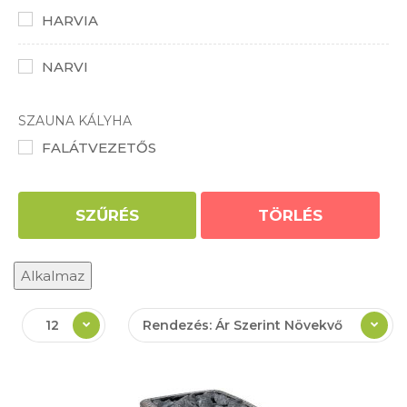
HARVIA
NARVI
SZAUNA KÁLYHA
FALÁTVEZETŐS
SZŰRÉS
TÖRLÉS
Alkalmaz
12
Rendezés: Ár Szerint Növekvő