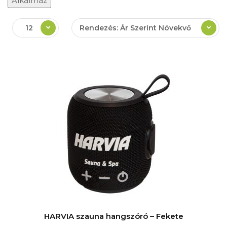
Alkalmaz
12
Rendezés: Ár Szerint Növekvő
HARVIA szauna hangszóró – Fekete