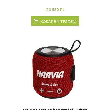
20 550
Ft
KOSÁRBA TESZEM
HARVIA szauna hangszóró – Piros