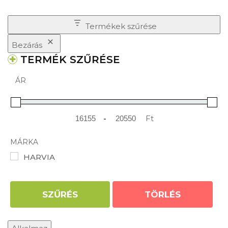
Termékek szűrése
Bezárás
TERMÉK SZŰRÉSE
ÁR
-
Ft
Minimum Price
Maximum Price
MÁRKA
HARVIA
SZŰRÉS
TÖRLÉS