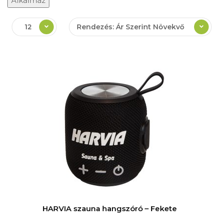
Alkalmaz
12
Rendezés: Ár Szerint Növekvő
HARVIA szauna hangszóró – Fekete