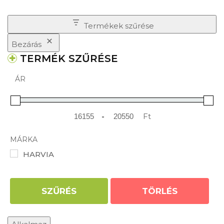
Termékek szűrése
Bezárás
TERMÉK SZŰRÉSE
ÁR
-
Ft
Minimum Price
Maximum Price
MÁRKA
HARVIA
SZŰRÉS
TÖRLÉS