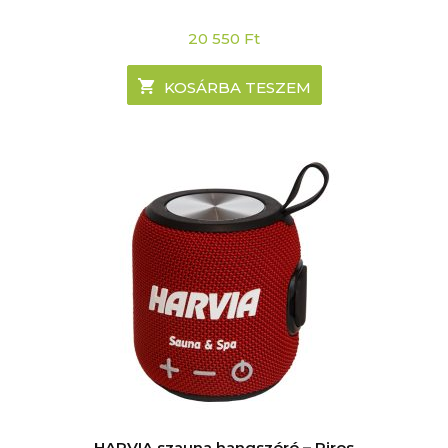
20 550
Ft
KOSÁRBA TESZEM
HARVIA szauna hangszóró – Piros