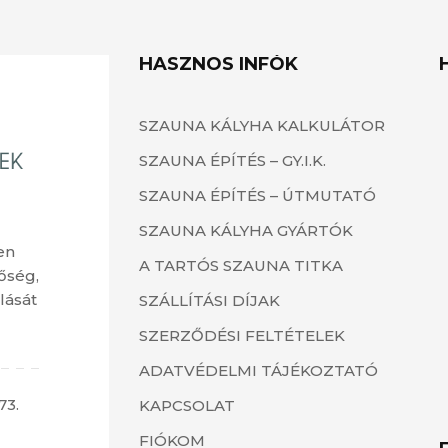
HASZNOS INFÓK
SZAUNA KÁLYHA KALKULÁTOR
SZAUNA ÉPÍTÉS – GY.I.K.
SZAUNA ÉPÍTÉS – ÚTMUTATÓ
SZAUNA KÁLYHA GYÁRTÓK
en
A TARTÓS SZAUNA TITKA
őség,
lását
SZÁLLÍTÁSI DÍJAK
SZERZŐDÉSI FELTÉTELEK
ADATVÉDELMI TÁJÉKOZTATÓ
73.
KAPCSOLAT
FIÓKOM