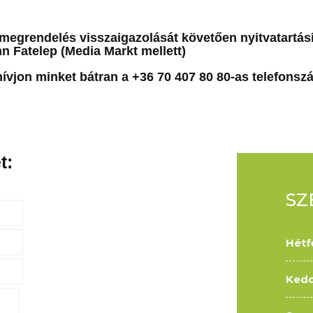
 megrendelés visszaigazolását követően nyitvatartás
n Fatelep (Media Markt mellett)
ívjon minket bátran a
+36 70 407 80 80
-as telefons
t:
SZ
Hétf
Kedd