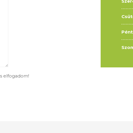
Szer
Csüt
Pént
Szom
s elfogadom!