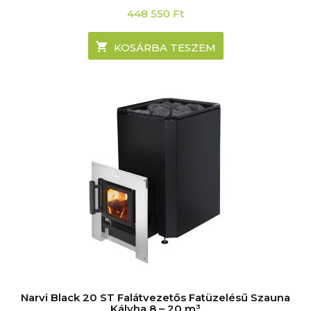
448 550
Ft
KOSÁRBA TESZEM
Narvi Black 20 ST Falátvezetős Fatüzelésű Szauna
Kályha 8 – 20 m³