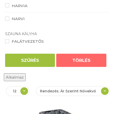
HARVIA
NARVI
SZAUNA KÁLYHA
FALÁTVEZETŐS
SZŰRÉS
TÖRLÉS
Alkalmaz
12
Rendezés: Ár Szerint Növekvő