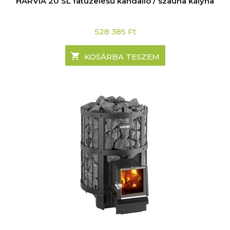
HARVIA 20 SL fatüzelésű kandalló / szauna kályha
528 385
Ft
KOSÁRBA TESZEM