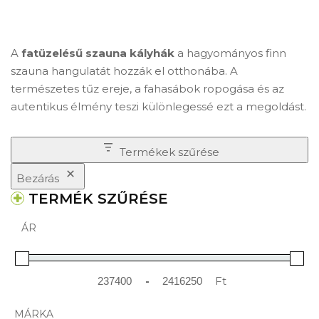
A
fatüzelésű szauna kályhák
a hagyományos finn
szauna hangulatát hozzák el otthonába. A
természetes tűz ereje, a fahasábok ropogása és az
autentikus élmény teszi különlegessé ezt a megoldást.
Termékek szűrése
Bezárás
TERMÉK SZŰRÉSE
ÁR
-
Ft
Minimum Price
Maximum Price
MÁRKA