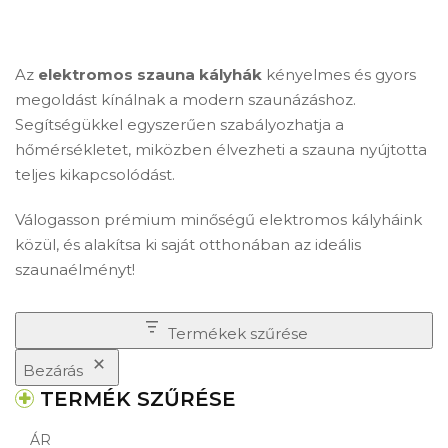
Az
elektromos szauna kályhák
kényelmes és gyors
megoldást kínálnak a modern szaunázáshoz.
Segítségükkel egyszerűen szabályozhatja a
hőmérsékletet, miközben élvezheti a szauna nyújtotta
teljes kikapcsolódást.
Válogasson prémium minőségű elektromos kályháink
közül, és alakítsa ki saját otthonában az ideális
szaunaélményt!
Termékek szűrése
Bezárás
TERMÉK SZŰRÉSE
ÁR