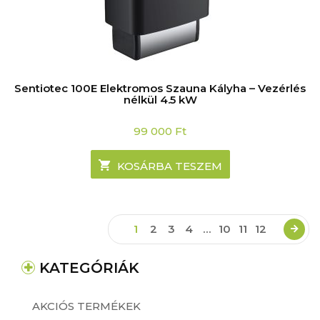
Sentiotec 100E Elektromos Szauna Kályha – Vezérlés
nélkül 4.5 kW
99 000
Ft
KOSÁRBA TESZEM
1
2
3
4
…
10
11
12
KATEGÓRIÁK
AKCIÓS TERMÉKEK