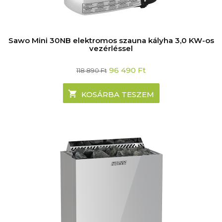
Sawo Mini 30NB elektromos szauna kályha 3,0 KW-os
vezérléssel
Original
Current
96 490
Ft
118 890
Ft
price
price
was:
is:
118
96
KOSÁRBA TESZEM
890 Ft.
490 Ft.