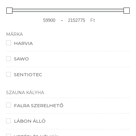
-
Ft
Minimum Price
Maximum Price
MÁRKA
HARVIA
SAWO
SENTIOTEC
SZAUNA KÁLYHA
FALRA SZERELHETŐ
LÁBON ÁLLÓ