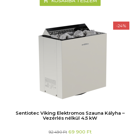
KOSÁRBA TESZEM
-24%
Sentiotec Viking Elektromos Szauna Kályha –
Vezérlés nélkül 4.5 kW
Original
Current
69 900
Ft
92 490
Ft
price
price