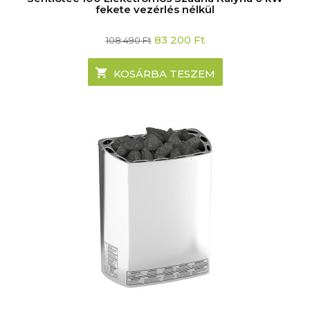
fekete vezérlés nélkül
Original
Current
83 200
Ft
108 490
Ft
price
price
was:
is:
108
83
KOSÁRBA TESZEM
490 Ft.
200 Ft.