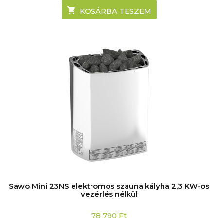
was:
is:
92
69
KOSÁRBA TESZEM
490 Ft.
900 Ft.
Sawo Mini 23NS elektromos szauna kályha 2,3 KW-os
vezérlés nélkül
78 790
Ft