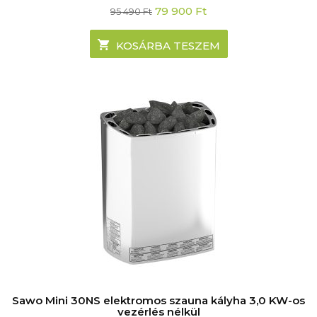
Original
Current
79 900
Ft
95 490
Ft
price
price
was:
is:
95
79
KOSÁRBA TESZEM
490 Ft.
900 Ft.
Sawo Mini 30NS elektromos szauna kályha 3,0 KW-os
vezérlés nélkül