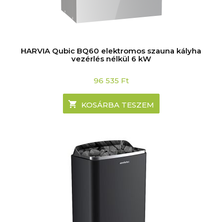
HARVIA Qubic BQ60 elektromos szauna kályha
vezérlés nélkül 6 kW
96 535
Ft
KOSÁRBA TESZEM