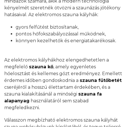
mindazok számára, akik a modern technológia
kényelmét szeretnék ötvözni a szaunázás jótékony
hatásaival. Az elektromos szauna kályhák:
gyors felfűtést biztosítanak,
pontos hőfokszabályozással működnek,
könnyen kezelhetők és energiatakarékosak.
.
Az elektromos kályhákhoz elengedhetetlen a
megfelelő
szauna kő
, amely egyenletes
hőelosztást és kellemes gőzt eredményez. Emellett
érdemes időben gondoskodnia a
szauna fűtőbetét
cseréjéről a hosszú élettartam érdekében, és a
szauna kialakításánál a minőségi
szauna fa
alapanyag
használatáról sem szabad
megfeledkezni
.
Válasszon megbízható elektromos szauna kályhát
szuna webáruházunk kínálatából, és tegye teljessé