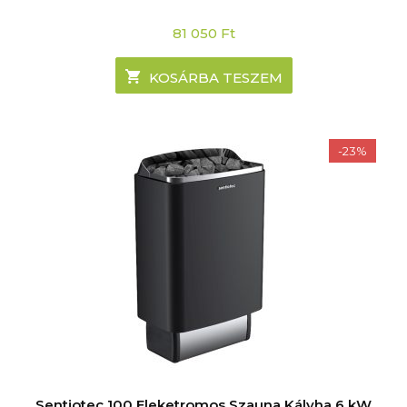
81 050
Ft
KOSÁRBA TESZEM
-23%
Sentiotec 100 Eleketromos Szauna Kályha 6 kW