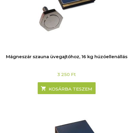
Mágneszár szauna üvegajtóhoz, 16 kg húzóellenállás
3 250
Ft
KOSÁRBA TESZEM