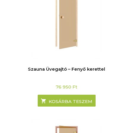
Szauna Üvegajtó – Fenyő kerettel
76 950
Ft
KOSÁRBA TESZEM