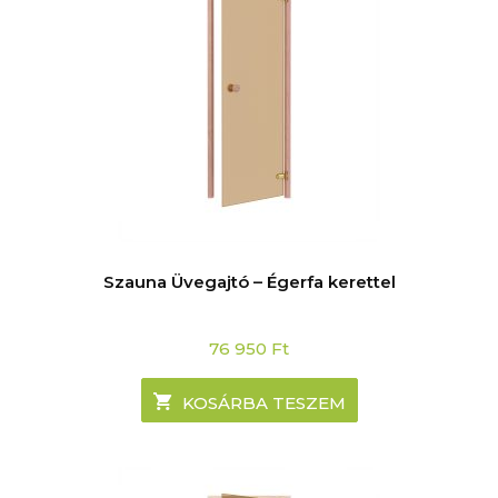
Szauna Üvegajtó – Égerfa kerettel
76 950
Ft
KOSÁRBA TESZEM