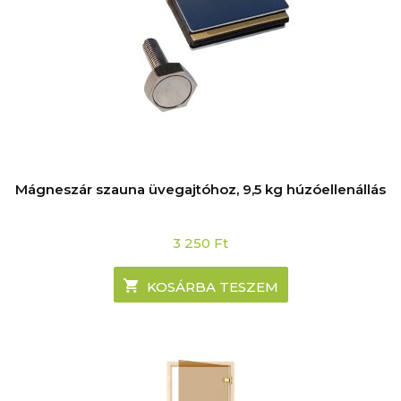
Mágneszár szauna üvegajtóhoz, 9,5 kg húzóellenállás
3 250
Ft
KOSÁRBA TESZEM