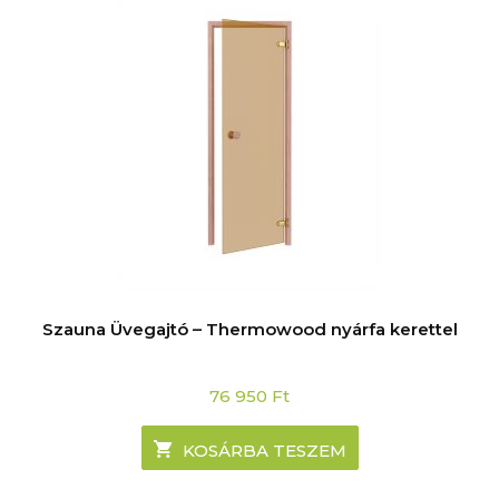
Szauna Üvegajtó – Thermowood nyárfa kerettel
76 950
Ft
KOSÁRBA TESZEM