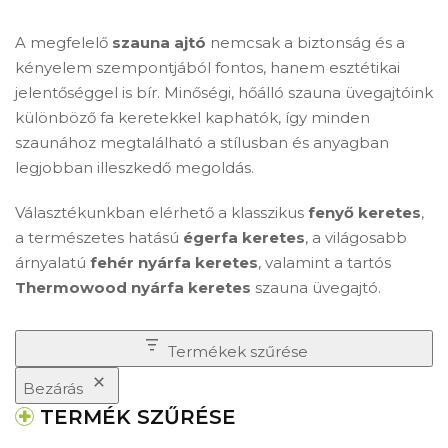
A megfelelő
szauna ajtó
nemcsak a biztonság és a
kényelem szempontjából fontos, hanem esztétikai
jelentőséggel is bír. Minőségi, hőálló szauna üvegajtóink
különböző fa keretekkel kaphatók, így minden
szaunához megtalálható a stílusban és anyagban
legjobban illeszkedő megoldás.
Választékunkban elérhető a klasszikus
fenyő keretes
,
a természetes hatású
égerfa keretes
, a világosabb
árnyalatú
fehér nyárfa keretes
, valamint a tartós
Thermowood nyárfa keretes
szauna üvegajtó.
Termékek szűrése
Bezárás
TERMÉK SZŰRÉSE