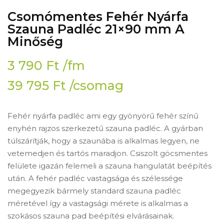
Csomómentes Fehér Nyárfa
Szauna Padléc 21×90 mm A
Minőség
3 790
Ft
/fm
39 795
Ft
/csomag
Fehér nyárfa padléc ami egy gyönyörű fehér színű
enyhén rajzos szerkezetű szauna padléc. A gyárban
túlszárítják, hogy a szaunába is alkalmas legyen, ne
vetemedjen és tartós maradjon. Csiszolt göcsmentes
felülete igazán felemeli a szauna hangulatát beépítés
után. A fehér padléc vastagsága és szélessége
megegyezik bármely standard szauna padléc
méretével így a vastagsági mérete is alkalmas a
szokásos szauna pad beépítési elvárásainak.