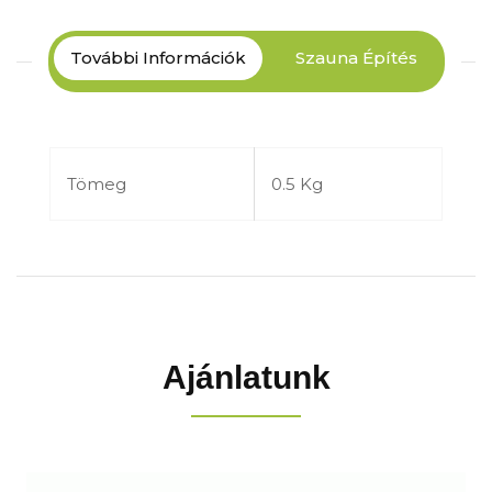
Szauna Építés
További Információk
Tömeg
0.5 Kg
Ajánlatunk