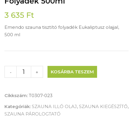
Folyadék 500ml
3 635
Ft
Emendo szauna tisztító folyadék Eukaliptusz olajjal,
500 ml
KOSÁRBA TESZEM
-
+
Cikkszám:
T0307-023
Kategóriák:
SZAUNA ILLÓ OLAJ
,
SZAUNA KIEGÉSZÍTŐ
,
SZAUNA PÁROLOGTATÓ