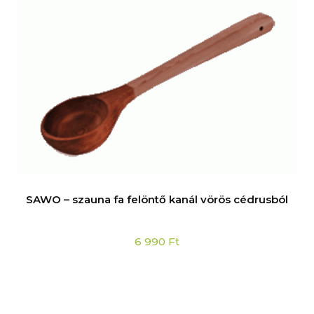
SAWO – szauna fa felöntő kanál vörös cédrusból
6 990
Ft