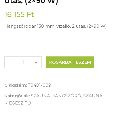
Utas, (2×90 W)
16 155
Ft
Hangszórópár 130 mm, vízálló, 2 utas, (2×90 W)
KOSÁRBA TESZEM
-
+
Cikkszám:
T0401-009
Kategóriák:
SZAUNA HANGSZÓRÓ
,
SZAUNA
KIEGÉSZÍTŐ