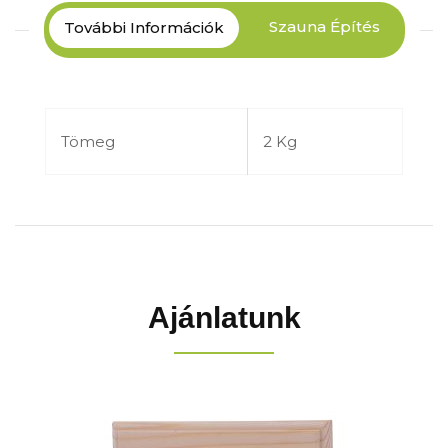
Szauna Építés
További Információk
Tömeg
2 Kg
Ajánlatunk