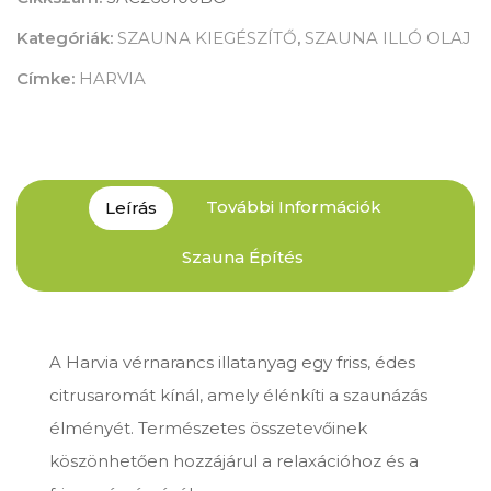
Kategóriák:
SZAUNA KIEGÉSZÍTŐ
,
SZAUNA ILLÓ OLAJ
Címke:
HARVIA
További Információk
Leírás
Szauna Építés
A Harvia vérnarancs illatanyag egy friss, édes
citrusaromát kínál, amely élénkíti a szaunázás
élményét. Természetes összetevőinek
köszönhetően hozzájárul a relaxációhoz és a