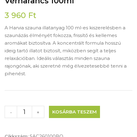
Vérnarancs 100ml
3 960
Ft
A Harvia szauna illatanyag 100 ml-es kiszerelésben a
szaunázás élményét fokozza, frissítő és kellemes
aromákat biztosítva. A koncentrált formula hosszú
ideig tartó illatot biztosít, miközben segít a teljes
relaxációban. Ideális választás minden szauna
rajongónak, aki szeretné még élvezetesebbé tenni a
pihenést.
KOSÁRBA TESZEM
-
+
Cikkszám:
SAC260100BO