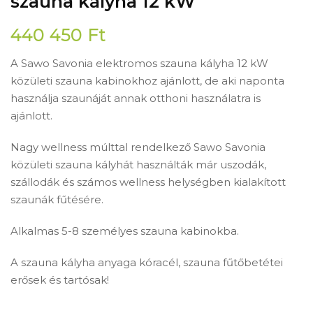
szauna kályha 12 kW
440 450
Ft
A Sawo Savonia elektromos szauna kályha 12 kW
közületi szauna kabinokhoz ajánlott, de aki naponta
használja szaunáját annak otthoni használatra is
ajánlott.
Nagy wellness múlttal rendelkező Sawo Savonia
közületi szauna kályhát használták már uszodák,
szállodák és számos wellness helységben kialakított
szaunák fűtésére.
Alkalmas 5-8 személyes szauna kabinokba.
A szauna kályha anyaga kóracél, szauna fűtőbetétei
erősek és tartósak!