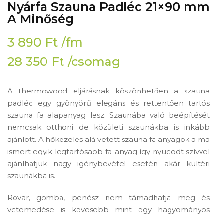
Nyárfa Szauna Padléc 21×90 mm
A Minőség
3 890
Ft
/fm
28 350
Ft
/csomag
A thermowood eljárásnak köszönhetően a szauna
padléc egy gyönyörű elegáns és rettentően tartós
szauna fa alapanyag lesz. Szaunába való beépítését
nemcsak otthoni de közületi szaunákba is inkább
ajánlott. A hőkezelés alá vetett szauna fa anyagok a ma
ismert egyik legtartósabb fa anyag így nyugodt szívvel
ajánlhatjuk nagy igénybevétel esetén akár kültéri
szaunákba is.
Rovar, gomba, penész nem támadhatja meg és
vetemedése is kevesebb mint egy hagyományos