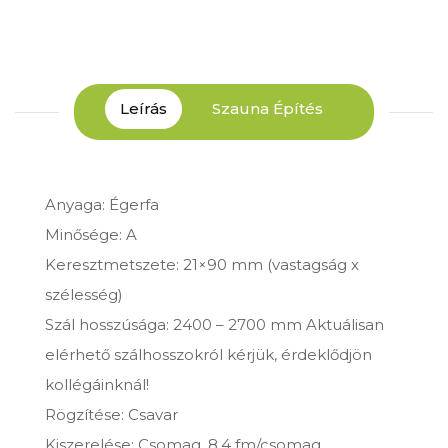
Szauna Építés
Leírás
Anyaga: Égerfa
Minősége: A
Keresztmetszete: 21×90 mm (vastagság x
szélesség)
Szál hosszúsága: 2400 – 2700 mm Aktuálisan
elérhető szálhosszokról kérjük, érdeklődjön
kollégáinknál!
Rögzítése: Csavar
Kiszerelése: Csomag, 8,4 fm/csomag