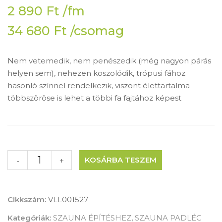
2 890
Ft
/fm
34 680
Ft
/csomag
Nem vetemedik, nem penészedik (még nagyon párás
helyen sem), nehezen koszolódik, trópusi fához
hasonló színnel rendelkezik, viszont élettartalma
többszöröse is lehet a többi fa fajtához képest
KOSÁRBA TESZEM
-
+
Cikkszám:
VLL001527
Kategóriák:
SZAUNA ÉPÍTÉSHEZ
,
SZAUNA PADLÉC