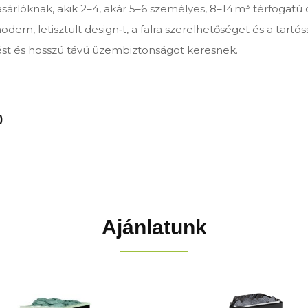
árlóknak, akik 2–4, akár 5–6 személyes, 8–14 m³ térfogatú 
odern, letisztult design‑t, a falra szerelhetőséget és a tar
űtést és hosszú távú üzembiztonságot keresnek.
)
Ajánlatunk