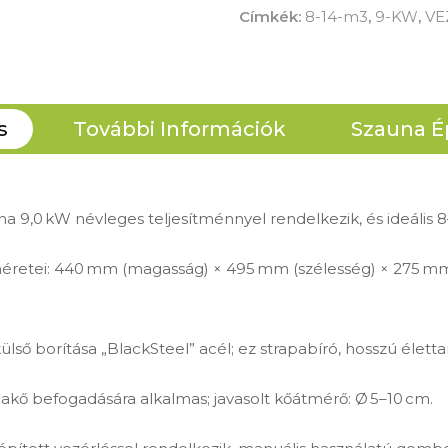
Címkék:
8-14-m3
,
9-KW
,
VE
s
További Információk
Szauna É
yha 9,0 kW névleges teljesítménnyel rendelkezik, és ideális 
 méretei: 440 mm (magasság) × 495 mm (szélesség) × 275 mm 
külső borítása „BlackSteel” acél; ez strapabíró, hosszú éle
akő befogadására alkalmas; javasolt kőátmérő: Ø 5–10 cm.