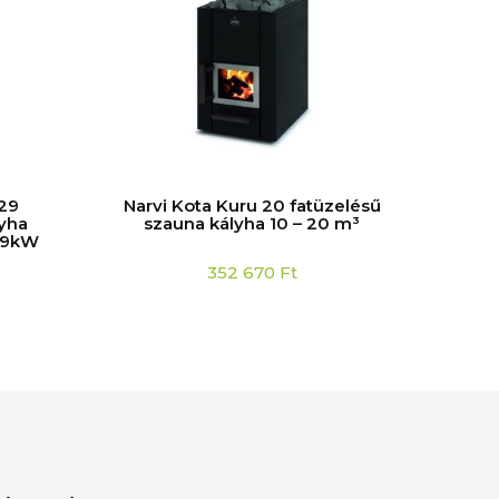
29
Narvi Kota Kuru 20 fatüzelésű
Saw
yha
szauna kályha 10 – 20 m³
sz
2,9kW
352 670
Ft