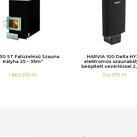
 30 ST Fatüzelésű Szauna
HARVIA 100 Delta HY
Kályha 25 – 35m³
elektromos szaunakál
beépített vezérléssel 
1 862 250
Ft
154 370
Ft