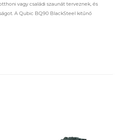
otthoni vagy családi szaunát terveznek, és
tósságot. A Qubic BQ90 BlackSteel kitűnő