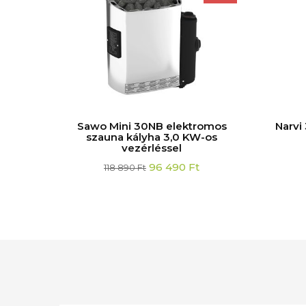
omos
Sawo Mini 30NB elektromos
Narvi
-os
szauna kályha 3,0 KW-os
vezérléssel
Original
Current
96 490
Ft
118 890
Ft
price
price
was:
is:
118
96
890 Ft.
490 Ft.