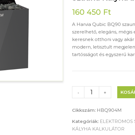
160 450
Ft
A Harvia Qubic BQ90 szaunak
szerelhető, elegáns, mégis 
keresnek otthoni vagy akár 
modern, letisztult megjele
tartósságot és egyszerű karb
KOSÁ
-
+
Cikkszám:
HBQ904M
Kategóriák:
ELEKTROMOS 
KÁLYHA KALKULÁTOR