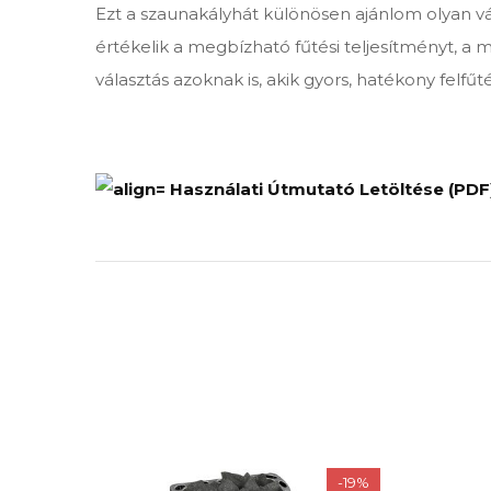
Ezt a szaunakályhát különösen ajánlom olyan vás
értékelik a megbízható fűtési teljesítményt, a m
választás azoknak is, akik gyors, hatékony felf
Használati Útmutató Letöltése (PDF
-19%