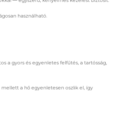
kkal — egyszerű, kényelmes kezelést biztosít.
ságosan használható.
a gyors és egyenletes felfűtés, a tartósság,
mellett a hő egyenletesen oszlik el, így