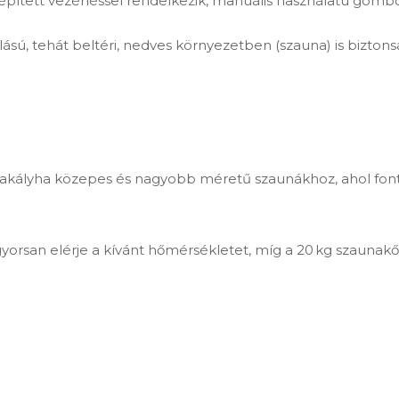
pített vezérléssel rendelkezik, manuális használatú gombo
ású, tehát beltéri, nedves környezetben (szauna) is bizton
kályha közepes és nagyobb méretű szaunákhoz, ahol fontos 
gyorsan elérje a kívánt hőmérsékletet, míg a 20 kg szaunakő 