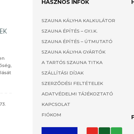
HASZNOS INFÓK
SZAUNA KÁLYHA KALKULÁTOR
SZAUNA ÉPÍTÉS – GY.I.K.
SZAUNA ÉPÍTÉS – ÚTMUTATÓ
SZAUNA KÁLYHA GYÁRTÓK
en
A TARTÓS SZAUNA TITKA
őség,
lását
SZÁLLÍTÁSI DÍJAK
SZERZŐDÉSI FELTÉTELEK
ADATVÉDELMI TÁJÉKOZTATÓ
73.
KAPCSOLAT
FIÓKOM