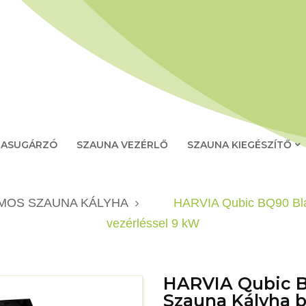
RASUGÁRZÓ
SZAUNA VEZÉRLŐ
SZAUNA KIEGÉSZÍTŐ
MOS SZAUNA KÁLYHA
HARVIA Qubic BQ90 Bla
vezérléssel 9 kW
HARVIA Qubic B
Szauna Kályha b