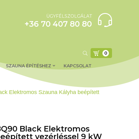
ÜGYFÉLSZOLGÁLAT
+36 70 407 80 80
0
SZAUNA ÉPÍTÉSHEZ
KAPCSOLAT
ck Elektromos Szauna Kályha beépített
Q90 Black Elektromos
eépített vezérléssel 9 kW