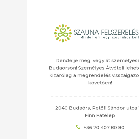
Rendelje meg, vegy át személyes
Budaörsön! Személyes Átvételi lehet
kizárólag a megrendelés visszaigazo
követően!
2040 Budaörs, Petőfi Sándor utca 
Finn Fatelep
+36 70 407 80 80