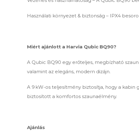
Vezérlés és használhatóság – A Qubic BQ90 beé
Használati környezet & biztonság – IPX4 besorol
Miért ajánlott a Harvia Qubic BQ90?
A Qubic BQ90 egy erőteljes, megbízható szauna
valamint az elegáns, modern dizájn.
A 9 kW-os teljesítmény biztosítja, hogy a kabin 
biztosított a komfortos szaunaélmény.
Ajánlás