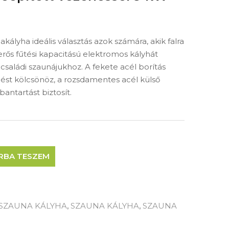
ályha ideális választás azok számára, akik falra
erős fűtési kapacitású elektromos kályhát
családi szaunájukhoz. A fekete acél borítás
nést kölcsönöz, a rozsdamentes acél külső
antartást biztosít.
RBA TESZEM
SZAUNA KÁLYHA
,
SZAUNA KÁLYHA
,
SZAUNA