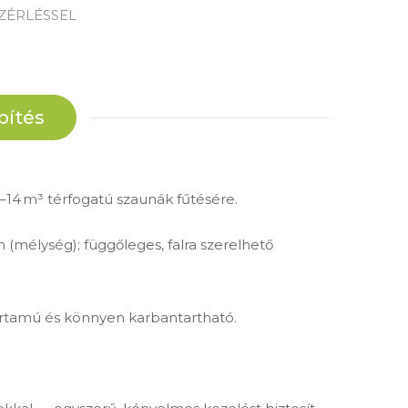
ZÉRLÉSSEL
pítés
8–14 m³ térfogatú szaunák fűtésére.
(mélység); függőleges, falra szerelhető
ttartamú és könnyen karbantartható.