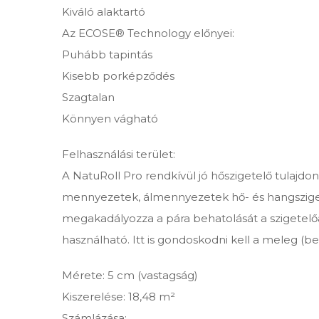
Kiváló alaktartó
Az ECOSE® Technology előnyei:
Puhább tapintás
Kisebb porképződés
Szagtalan
Könnyen vágható
Felhasználási terület:
A NatuRoll Pro rendkívül jó hőszigetelő tulajd
mennyezetek, álmennyezetek hő- és hangszigetelé
megakadályozza a pára behatolását a szigetelőa
használható. Itt is gondoskodni kell a meleg (be
Mérete: 5 cm (vastagság)
Kiszerelése: 18,48 m²
Számlázása: