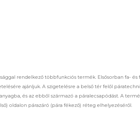
onsággal rendelkező többfunkciós termék. Elsősorban fa- és
sére ajánljuk. A szigetelésre a belső tér felől páratechnik
nyagba, és az ebből származó a páralecsapódást. A termék 
lső) oldalon párazáró (pára fékező) réteg elhelyezéséről.