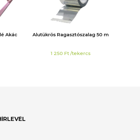
lé Akác
Alutükrös Ragasztószalag 50 m
Cso
Nyárfa
1 250
Ft
/tekercs
HÍRLEVÉL