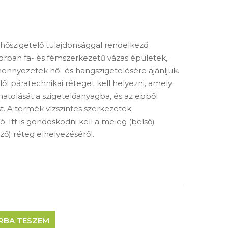
 hőszigetelő tulajdonsággal rendelkező
orban fa- és fémszerkezetű vázas épületek,
nnyezetek hő- és hangszigetelésére ajánljuk.
elől páratechnikai réteget kell helyezni, amely
tolását a szigetelőanyagba, és az ebből
. A termék vízszintes szerkezetek
ó. Itt is gondoskodni kell a meleg (belső)
ző) réteg elhelyezéséről.
RBA TESZEM