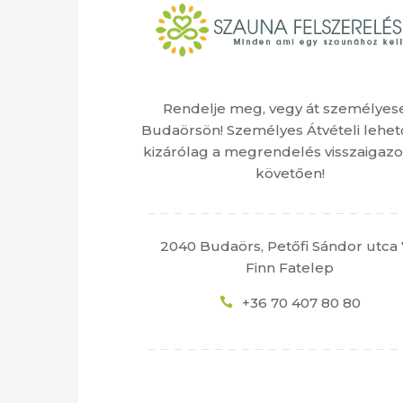
Rendelje meg, vegy át személyes
Budaörsön! Személyes Átvételi lehet
kizárólag a megrendelés visszaigazo
követően!
2040 Budaörs, Petőfi Sándor utca 
Finn Fatelep
+36 70 407 80 80