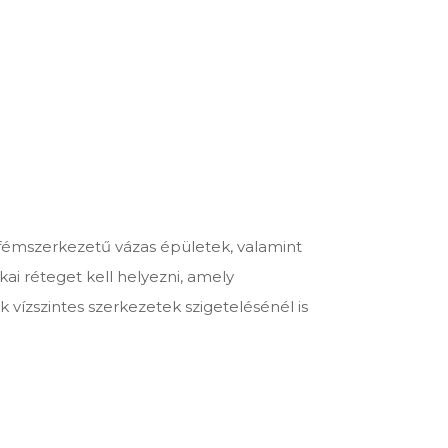
 fémszerkezetű vázas épületek, valamint
ai réteget kell helyezni, amely
vízszintes szerkezetek szigetelésénél is