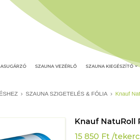
RASUGÁRZÓ
SZAUNA VEZÉRLŐ
SZAUNA KIEGÉSZÍTŐ
TÉSHEZ
SZAUNA SZIGETELÉS & FÓLIA
Knauf Na
Knauf NatuRoll
15 850
Ft
/tekerc