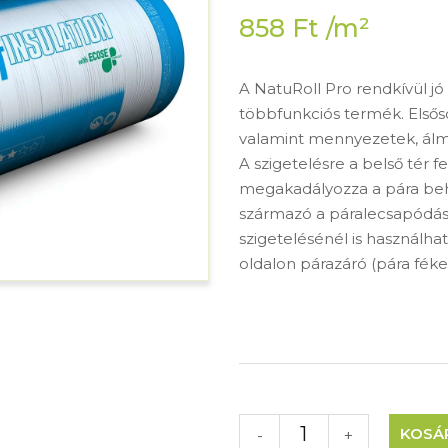
858
Ft
/m²
A NatuRoll Pro rendkívül jó
többfunkciós termék. Elsős
valamint mennyezetek, álme
A szigetelésre a belső tér f
megakadályozza a pára beha
származó a páralecsapódást
szigetelésénél is használhat
oldalon párazáró (pára féke
KOSÁ
-
+