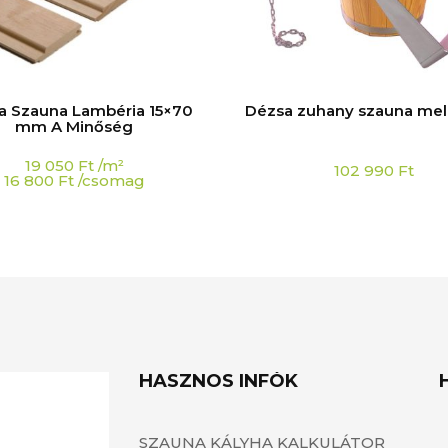
a Szauna Lambéria 15×70
Dézsa zuhany szauna mel
mm A Minőség
19 050
Ft
/m²
102 990
Ft
16 800
Ft
/csomag
HASZNOS INFÓK
SZAUNA KÁLYHA KALKULÁTOR