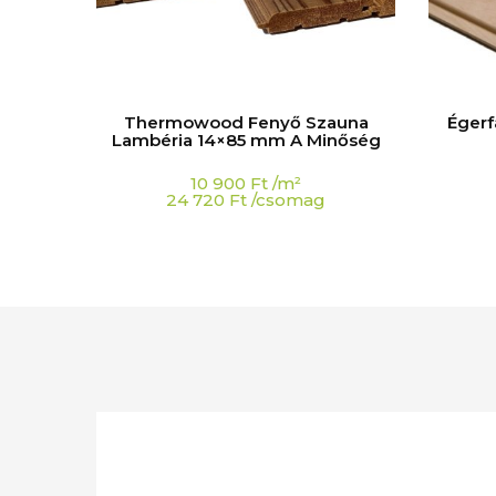
wood
Thermowood Fenyő Szauna
Égerf
90 mm A
Lambéria 14×85 mm A Minőség
10 900
Ft
/m²
24 720
Ft
/csomag