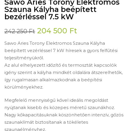
Sawo Aries Torony Elektromos
Szauna Kályha beépített
bezérléssel 7.5 kW
Original
Current
204 500
Ft
242 250
Ft
price
price
Sawo Aries Torony Elektromos Szauna Kályha
was:
is:
beépített vezérléssel 7 kW híresek a gyors felfűtési
242
204
teljesítményükről.
250 Ft.
500 Ft.
Az alul elhelyezett időzítő és termosztát kapcsolók
igény szerint a kályha mindkét oldalára átszerelhetők,
így rugalmasan alkalmazkodnak a beépítési
körülményekhez.
Megfelelő mennyiségű kővel ideális megoldást
nyújtanak kisebb és közepes méretű szaunákhoz.
Nagy kőkapacitásuknak köszönhetően intenzív, gőzös
szaunaklímát biztosítanak a tökéletes
szaunaélményhez.