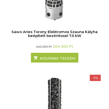
Sawo Aries Torony Elektromos Szauna Kályha
beépített bezérléssel 7.5 kW
Original
Current
204 500
Ft
242 250
Ft
price
price
was:
is:
242
204
KOSÁRBA TESZEM
250 Ft.
500 Ft.
-11%