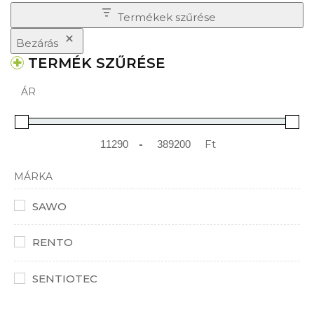
Termékek szűrése
Bezárás
TERMÉK SZŰRÉSE
ÁR
-
Ft
Minimum Price
Maximum Price
MÁRKA
SAWO
RENTO
SENTIOTEC