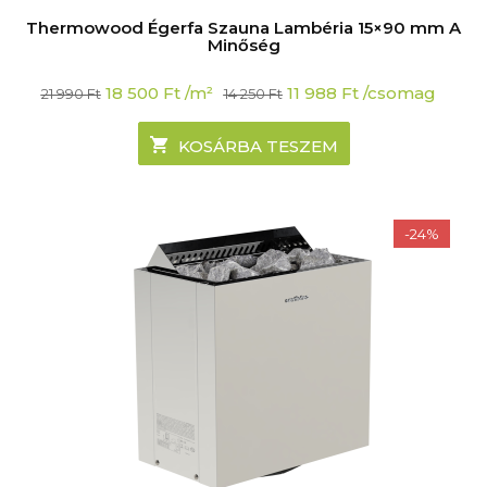
Thermowood Égerfa Szauna Lambéria 15×90 mm A
Minőség
Original
Current
18 500
Ft
/m²
11 988
Ft
/csomag
21 990
Ft
14 250
Ft
price
price
was:
is:
21
18
KOSÁRBA TESZEM
990 Ft.
500 Ft.
-24%