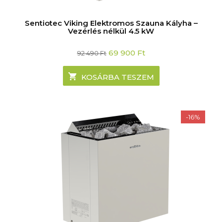
Sentiotec Viking Elektromos Szauna Kályha –
Vezérlés nélkül 4.5 kW
Original
Current
69 900
Ft
92 490
Ft
price
price
was:
is:
92
69
KOSÁRBA TESZEM
490 Ft.
900 Ft.
-16%