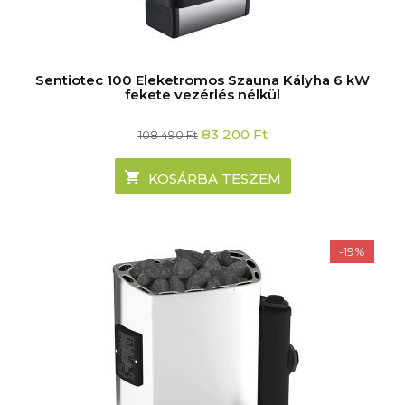
Sentiotec 100 Eleketromos Szauna Kályha 6 kW
fekete vezérlés nélkül
Original
Current
83 200
Ft
108 490
Ft
price
price
was:
is:
108
83
KOSÁRBA TESZEM
490 Ft.
200 Ft.
-19%