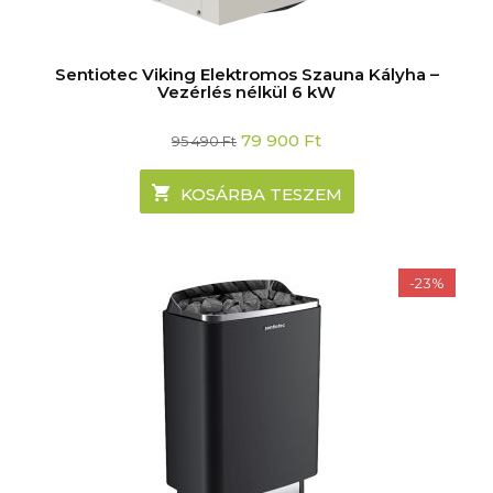
Sentiotec Viking Elektromos Szauna Kályha –
Vezérlés nélkül 6 kW
Original
Current
79 900
Ft
95 490
Ft
price
price
was:
is:
95
79
KOSÁRBA TESZEM
490 Ft.
900 Ft.
-23%