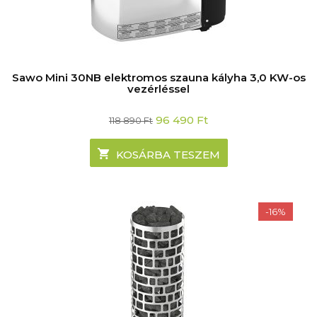
Sawo Mini 30NB elektromos szauna kályha 3,0 KW-os
vezérléssel
Original
Current
96 490
Ft
118 890
Ft
price
price
was:
is:
118
96
KOSÁRBA TESZEM
890 Ft.
490 Ft.
-16%