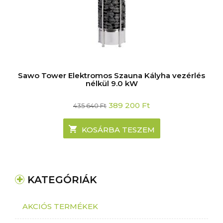
Sawo Tower Elektromos Szauna Kályha vezérlés
nélkül 9.0 kW
Original
Current
389 200
Ft
435 640
Ft
price
price
was:
is:
435
389
KOSÁRBA TESZEM
640 Ft.
200 Ft.
KATEGÓRIÁK
AKCIÓS TERMÉKEK