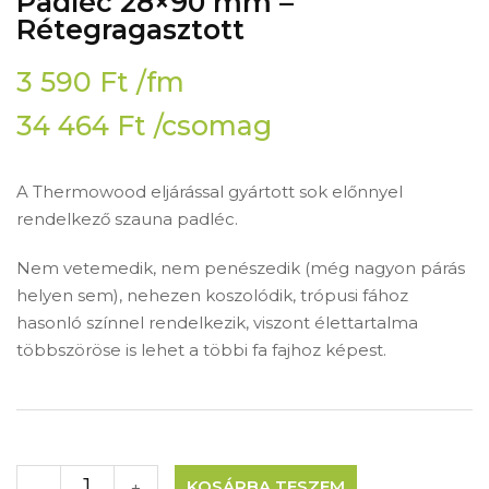
Padléc 28×90 mm –
Rétegragasztott
3 590
Ft
/fm
34 464
Ft
/csomag
A Thermowood eljárással gyártott sok előnnyel
rendelkező szauna padléc.
Nem vetemedik, nem penészedik (még nagyon párás
helyen sem), nehezen koszolódik, trópusi fához
hasonló színnel rendelkezik, viszont élettartalma
többszöröse is lehet a többi fa fajhoz képest.
KOSÁRBA TESZEM
-
+