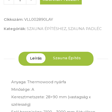
Cikkszám:
VLL002890LAY
Kategóriák:
SZAUNA ÉPÍTÉSHEZ
,
SZAUNA PADLÉC
Szauna Építés
Leírás
Anyaga: Thermowood nyárfa
Minősége: A
Keresztmetszete: 28×90 mm (vastagság x
szélesség)
Szál hosszúsága: 2100 – 3000 mm Aktuálisan