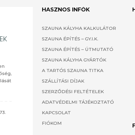
HASZNOS INFÓK
SZAUNA KÁLYHA KALKULÁTOR
SZAUNA ÉPÍTÉS – GY.I.K.
SZAUNA ÉPÍTÉS – ÚTMUTATÓ
SZAUNA KÁLYHA GYÁRTÓK
en
A TARTÓS SZAUNA TITKA
őség,
lását
SZÁLLÍTÁSI DÍJAK
SZERZŐDÉSI FELTÉTELEK
ADATVÉDELMI TÁJÉKOZTATÓ
73.
KAPCSOLAT
FIÓKOM