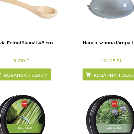
via Felöntőkanál 48 cm
Harvia szauna lámpa t
9 210
Ft
10 415
Ft
KOSÁRBA TESZEM
KOSÁRBA TESZ