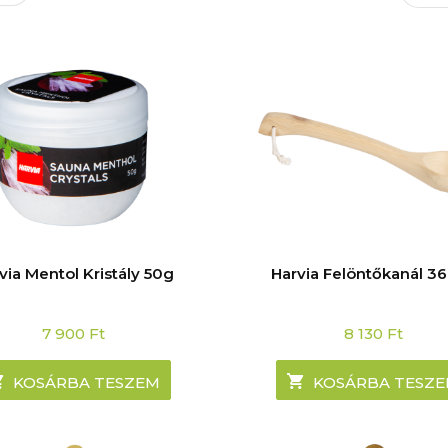
via Mentol Kristály 50g
Harvia Felöntőkanál 3
7 900
Ft
8 130
Ft
KOSÁRBA TESZEM
KOSÁRBA TESZ