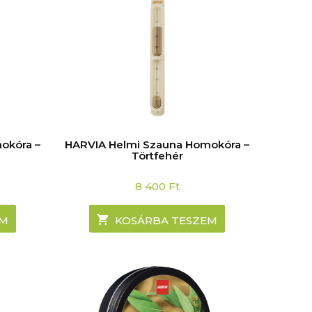
okóra –
HARVIA Helmi Szauna Homokóra –
Törtfehér
8 400
Ft
EM
KOSÁRBA TESZEM