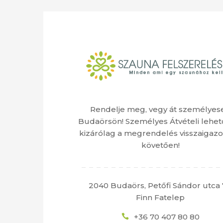
Rendelje meg, vegy át személyes
Budaörsön! Személyes Átvételi lehet
kizárólag a megrendelés visszaigazo
követően!
2040 Budaörs, Petőfi Sándor utca 
Finn Fatelep
+36 70 407 80 80