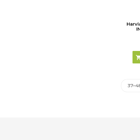
Harvi
I
37–4