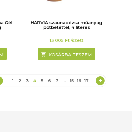
ma Gél
HARVIA szaunadézsa műanyag
g
pótbetéttel, 4 literes
13 005
Ft
/szett
EM
KOSÁRBA TESZEM
1
2
3
4
5
6
7
…
15
16
17