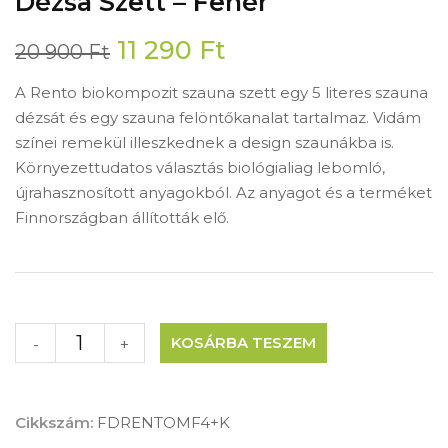
Dézsa Szett – Fehér
Original
Current
11 290
Ft
20 900
Ft
price
price
A Rento biokompozit szauna szett egy 5 literes szauna
was:
is:
dézsát és egy szauna felöntőkanalat tartalmaz. Vidám
20
11
színei remekül illeszkednek a design szaunákba is.
900 Ft.
290 Ft.
Környezettudatos választás biológialiag lebomló,
újrahasznosított anyagokból. Az anyagot és a terméket
Finnországban állították elő.
KOSÁRBA TESZEM
-
+
Cikkszám:
FDRENTOMF4+K