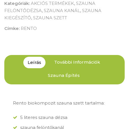
Kategóriák:
AKCIÓS TERMÉKEK
,
SZAUNA
FELÖNTŐDÉZSA
,
SZAUNA KANÁL
,
SZAUNA
KIEGÉSZÍTŐ
,
SZAUNA SZETT
Címke:
RENTO
További Információk
Leírás
Szauna Építés
Rento biokompozit szauna szett tartalma:
5 literes szauna dézsa
szauna felöntőkanál