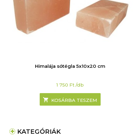
Himalája sótégla 5x10x20 cm
1 750
Ft
/db
KOSÁRBA TESZEM
KATEGÓRIÁK