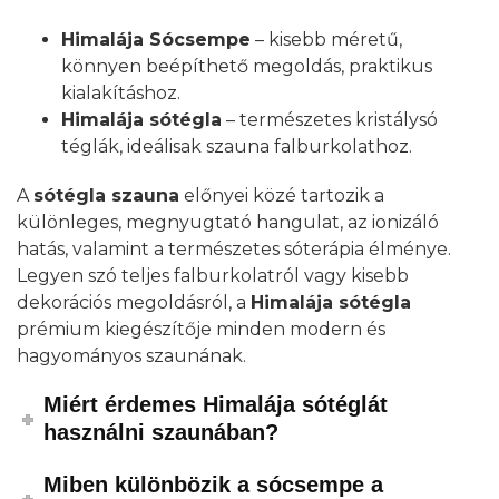
Himalája Sócsempe
– kisebb méretű,
könnyen beépíthető megoldás, praktikus
kialakításhoz.
Himalája sótégla
– természetes kristálysó
téglák, ideálisak szauna falburkolathoz.
A
sótégla szauna
előnyei közé tartozik a
különleges, megnyugtató hangulat, az ionizáló
hatás, valamint a természetes sóterápia élménye.
Legyen szó teljes falburkolatról vagy kisebb
dekorációs megoldásról, a
Himalája sótégla
prémium kiegészítője minden modern és
hagyományos szaunának.
Miért érdemes Himalája sótéglát
használni szaunában?
Miben különbözik a sócsempe a