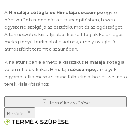
A
Himalája sótégla és Himalája sócsempe
egyre
népszerűbb megoldás a szaunaépítésben, hiszen
egyszerre szolgálja az esztétikumot és az egészséget.
A természetes kristálysóból készült téglák különleges,
meleg fényű burkolatot alkotnak, amely nyugtató
atmoszférát teremt a szaunában.
Kínálatunkban elérhető a klasszikus
Himalája sótégla
,
valamint a praktikus Himalája
sócsempe
, amelyek
egyaránt alkalmasak szauna falburkolathoz és wellness
terek kialakításához.
Termékek szűrése
Bezárás
TERMÉK SZŰRÉSE