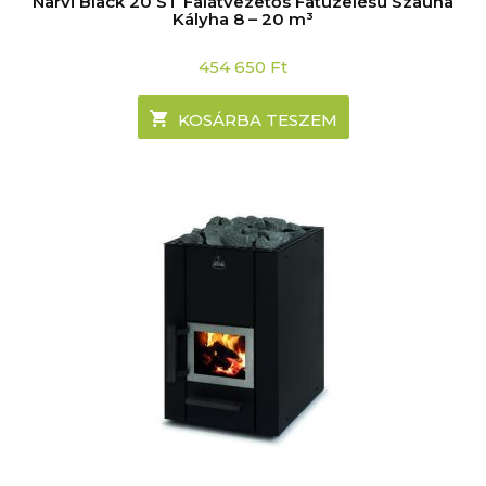
Narvi Black 20 ST Falátvezetős Fatüzelésű Szauna
Kályha 8 – 20 m³
454 650
Ft
KOSÁRBA TESZEM