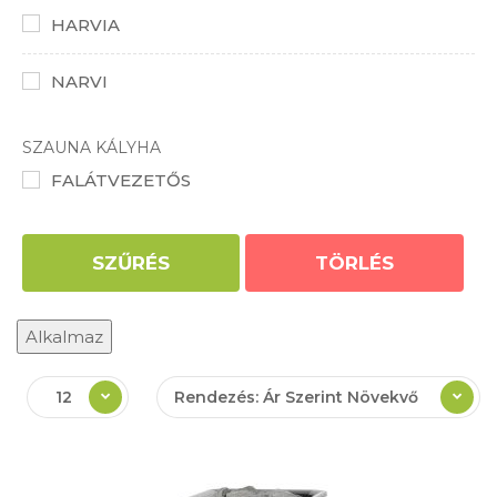
HARVIA
NARVI
SZAUNA KÁLYHA
FALÁTVEZETŐS
SZŰRÉS
TÖRLÉS
Alkalmaz
12
Rendezés: Ár Szerint Növekvő