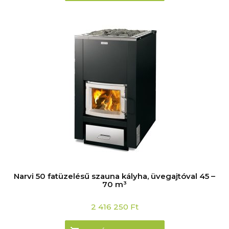
Narvi 50 fatüzelésű szauna kályha, üvegajtóval 45 –
70 m³
2 416 250
Ft