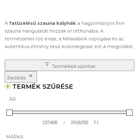
A
fatüzelésű szauna kályhák
a hagyományos finn
szauna hangulatát hozzák el otthonába. A
természetes tűz ereje, a fahasábok ropogása és az
autentikus élmény teszi különlegessé ezt a megoldást.
Termékek szűrése
Bezárás
TERMÉK SZŰRÉSE
ÁR
-
Ft
Minimum Price
Maximum Price
MÁRKA