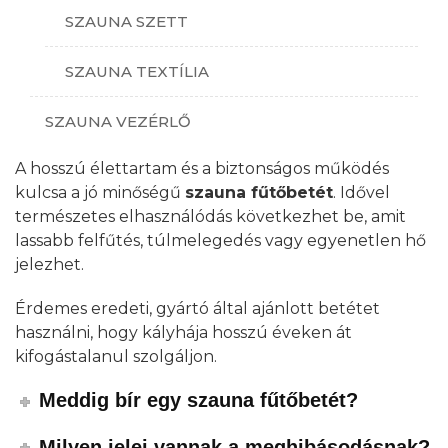
SZAUNA SZETT
SZAUNA TEXTÍLIA
SZAUNA VEZÉRLŐ
A hosszú élettartam és a biztonságos működés
kulcsa a jó minőségű
szauna fűtőbetét
. Idővel
természetes elhasználódás következhet be, amit
lassabb felfűtés, túlmelegedés vagy egyenetlen hő
jelezhet.
Érdemes eredeti, gyártó által ajánlott betétet
használni, hogy kályhája hosszú éveken át
kifogástalanul szolgáljon.
Meddig bír egy szauna fűtőbetét?
Milyen jelei vannak a meghibásodásnak?