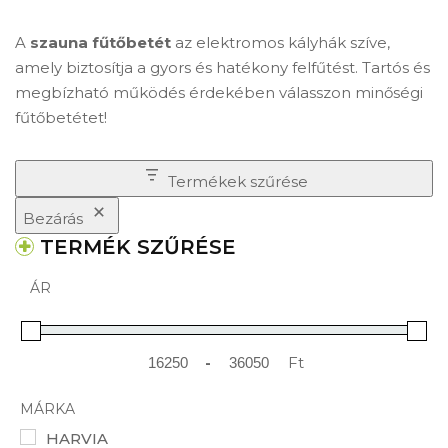
A
szauna fűtőbetét
az elektromos kályhák szíve,
amely biztosítja a gyors és hatékony felfűtést. Tartós és
megbízható működés érdekében válasszon minőségi
fűtőbetétet!
Termékek szűrése
Bezárás
TERMÉK SZŰRÉSE
ÁR
-
Ft
Minimum Price
Maximum Price
MÁRKA
HARVIA