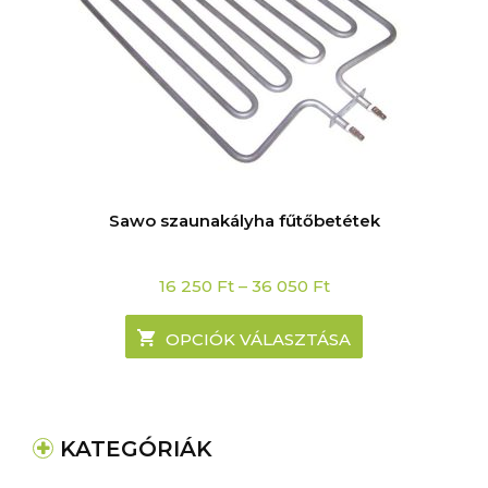
Sawo szaunakályha fűtőbetétek
Price
16 250
Ft
–
36 050
Ft
range:
16
250 Ft
OPCIÓK VÁLASZTÁSA
through
36
050 Ft
KATEGÓRIÁK