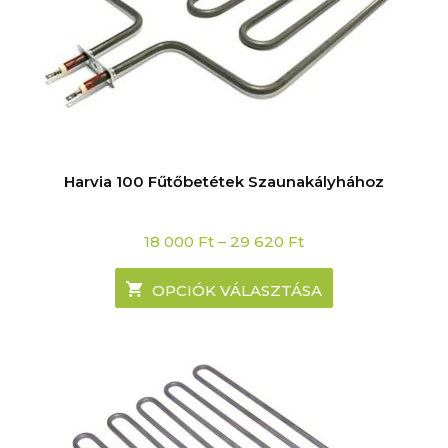
Harvia 100 Fűtőbetétek Szaunakályhához
Price
18 000
Ft
–
29 620
Ft
range:
18
000 Ft
OPCIÓK VÁLASZTÁSA
through
29
620 Ft