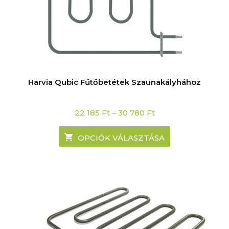
Harvia Qubic Fűtőbetétek Szaunakályhához
Price
22 185
Ft
–
30 780
Ft
range:
22
185 Ft
OPCIÓK VÁLASZTÁSA
through
30
780 Ft