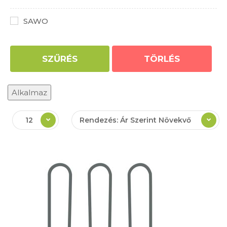
SAWO
SZŰRÉS
TÖRLÉS
Alkalmaz
12
Rendezés: Ár Szerint Növekvő