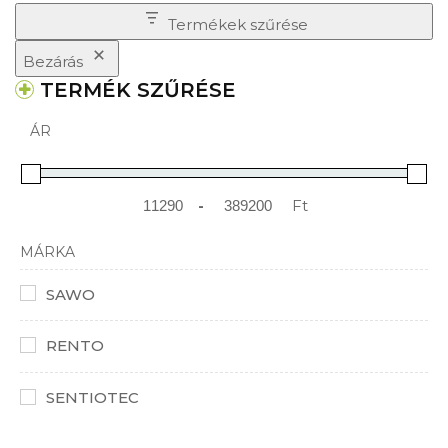
Termékek szűrése
Bezárás
TERMÉK SZŰRÉSE
ÁR
-
Ft
Minimum Price
Maximum Price
MÁRKA
SAWO
RENTO
SENTIOTEC