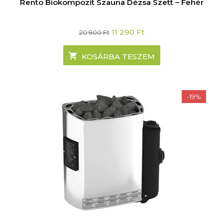
Rento Biokompozit Szauna Dézsa Szett – Fehér
Original
Current
11 290
Ft
20 900
Ft
price
price
was:
is:
20
11
KOSÁRBA TESZEM
900 Ft.
290 Ft.
-19%