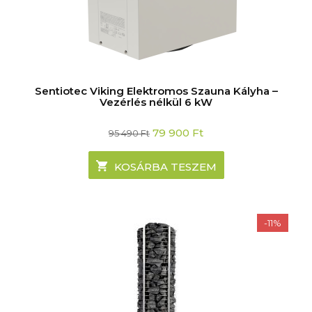
Sentiotec Viking Elektromos Szauna Kályha –
Vezérlés nélkül 6 kW
Original
Current
79 900
Ft
95 490
Ft
price
price
was:
is:
95
79
KOSÁRBA TESZEM
490 Ft.
900 Ft.
-11%