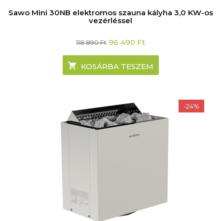
Sawo Mini 30NB elektromos szauna kályha 3,0 KW-os
vezérléssel
Original
Current
96 490
Ft
118 890
Ft
price
price
was:
is:
118
96
KOSÁRBA TESZEM
890 Ft.
490 Ft.
-24%