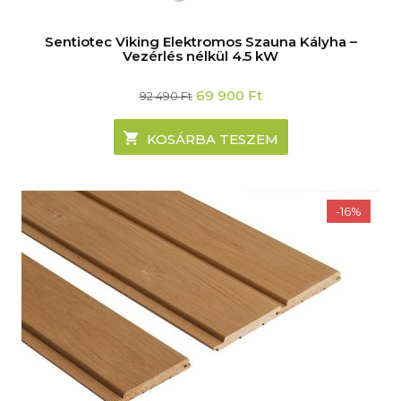
Sentiotec Viking Elektromos Szauna Kályha –
Vezérlés nélkül 4.5 kW
Original
Current
69 900
Ft
92 490
Ft
price
price
was:
is:
92
69
KOSÁRBA TESZEM
490 Ft.
900 Ft.
-16%