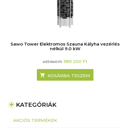
Sawo Tower Elektromos Szauna Kályha vezérlés
nélkül 9.0 kW
Original
Current
389 200
Ft
435 640
Ft
price
price
was:
is:
435
389
KOSÁRBA TESZEM
640 Ft.
200 Ft.
KATEGÓRIÁK
AKCIÓS TERMÉKEK