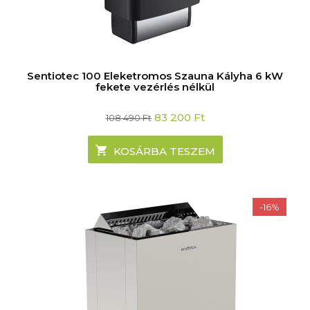
Sentiotec 100 Eleketromos Szauna Kályha 6 kW
fekete vezérlés nélkül
Original
Current
83 200
Ft
108 490
Ft
price
price
was:
is:
108
83
KOSÁRBA TESZEM
490 Ft.
200 Ft.
-16%