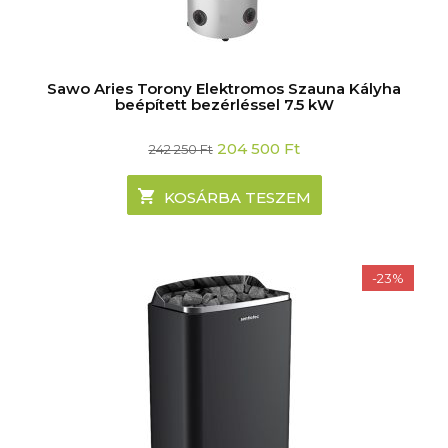
Sawo Aries Torony Elektromos Szauna Kályha
beépített bezérléssel 7.5 kW
Original
Current
204 500
Ft
242 250
Ft
price
price
was:
is:
242
204
KOSÁRBA TESZEM
250 Ft.
500 Ft.
-23%