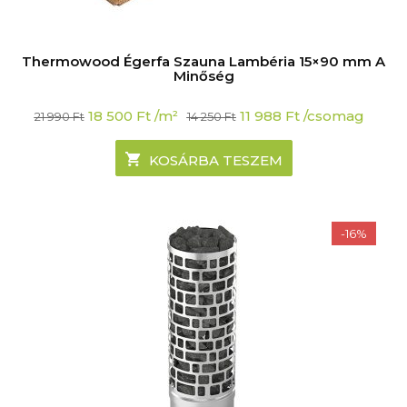
Thermowood Égerfa Szauna Lambéria 15×90 mm A
Minőség
Original
Current
18 500
Ft
/m²
11 988
Ft
/csomag
21 990
Ft
14 250
Ft
price
price
was:
is:
21
18
KOSÁRBA TESZEM
990 Ft.
500 Ft.
-16%